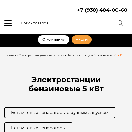
Skip
to
+7 (938) 484-00-60
content
Поиск
товаров
О компании
Акции
Главная
•
Электростанции/генераторы
•
Электростанции бензиновые
•
5 кВт
Электростанции
бензиновые
5 кВт
Бензиновые генераторы с ручным запуском
Бензиновые генераторы