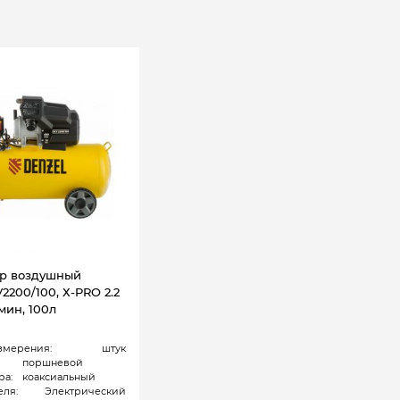
р воздушный
2200/100, Х-PRO 2.2
/мин, 100л
змерения:
штук
поршневой
ра:
коаксиальный
еля:
Электрический