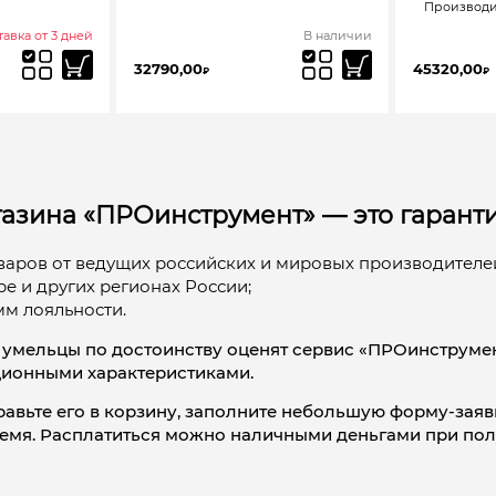
Производит
авка от 3 дней
В наличии
32790,00
45320,00
₽
₽
азина «ПРОинструмент» — это гаранти
аров от ведущих российских и мировых производителе
е и других регионах России;
м лояльности.
мельцы по достоинству оценят сервис «ПРОинструмент
ионными характеристиками.
авьте его в корзину, заполните небольшую форму-заяв
ремя. Расплатиться можно наличными деньгами при по