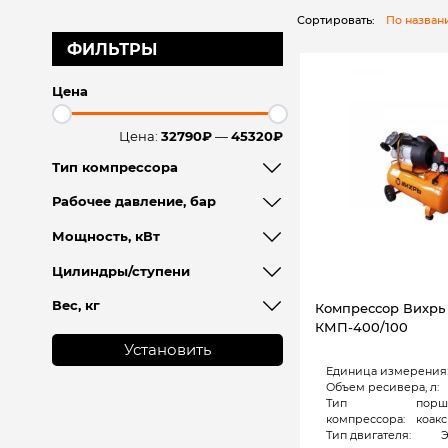
Сортировать:
По назва
ФИЛЬТРЫ
Цена
Цена:
32790₽
—
45320₽
Тип компрессора
Рабочее давление, бар
Мощность, кВт
Цилиндры/ступени
Вес, кг
Компрессор Вихрь
КМП-400/100
Установить
Единица измерения
Объем ресивера, л:
Тип
порш
компрессора:
коак
Тип двигателя:
Э