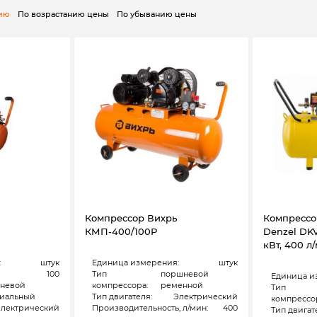
нию
По возрастанию цены
По убыванию цены
Компрессор Вихрь
Компрессо
КМП-400/100Р
Denzel DKV
кВт, 400 л
:
штук
Единица измерения:
штук
100
Тип
поршневой
Единица и
невой
компрессора:
ременной
Тип
сиальный
Тип двигателя:
Электрический
компрессо
лектрический
Производительность, л/мин:
400
Тип двигат