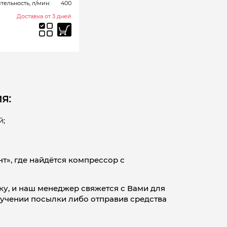
ельность, л/мин:
400
Доставка от 3 дней
я:
й;
», где найдётся компрессор с
ку, и наш менеджер свяжется с Вами для
лучении посылки либо отправив средства