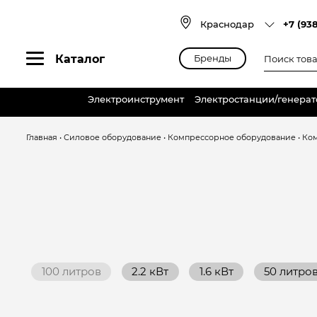
Skip
to
Краснодар
+7 (93
content
Поиск
Каталог
Бренды
товаров
Электроинструмент
Электростанции/генера
Главная
•
Силовое оборудование
•
Компрессорное оборудование
•
Ко
100 литров
2.2 кВт
1.6 кВт
50 литро