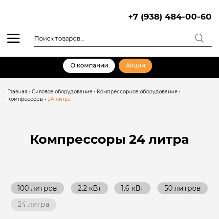
Skip
to
+7 (938) 484-00-60
content
Поиск
товаров
О компании
Акции
Главная
•
Силовое оборудование
•
Компрессорное оборудование
•
Компрессоры
•
24 литра
Компрессоры
24 литра
100 литров
2.2 кВт
1.6 кВт
50 литров
24 литра