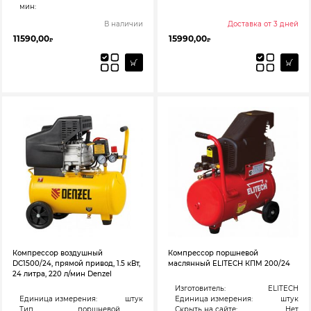
мин:
В наличии
Доставка от 3 дней
11590,00
15990,00
₽
₽
Компрессор воздушный
Компрессор поршневой
DC1500/24, прямой привод, 1.5 кВт,
маслянный ELITECH КПМ 200/24
24 литра, 220 л/мин Denzel
Изготовитель:
ELITECH
Единица измерения:
штук
Единица измерения:
штук
Тип
поршневой
Скрыть на сайте:
Нет