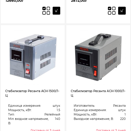
12660,00
2872,00
₽
₽
Стабилизатор Ресанта ACH-1500/1-
Стабилизатор Ресанта АСН-1000/1-
Ц
Ц
Единица измерения:
штук
Изготовитель:
Ресанта
Мощность, кВт:
1.5
Единица измерения:
штук
Тип:
Релейный
Мощность, кВт:
1
Min входное напряжение,
140
Выходное напряжение, В:
220
В:
Доставка от 3 дней
Доставка от 3 дней