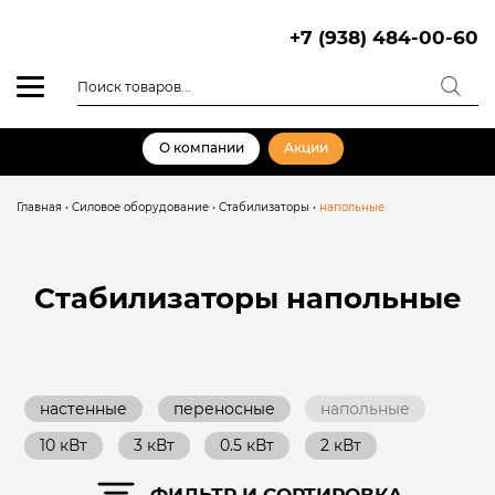
Skip
to
+7 (938) 484-00-60
content
Поиск
товаров
О компании
Акции
Главная
•
Силовое оборудование
•
Стабилизаторы
•
напольные
Стабилизаторы
напольные
настенные
переносные
напольные
10 кВт
3 кВт
0.5 кВт
2 кВт
ФИЛЬТР И СОРТИРОВКА