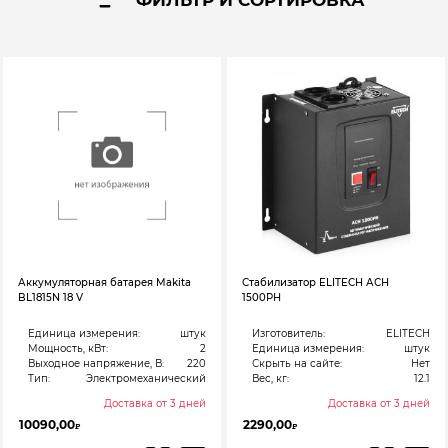
Аккумуляторная батарея Makita
Стабилизатор ELITECH АСН
BL1815N 18 V
1500РН
Единица измерения:
штук
Изготовитель:
ELITECH
Мощность, кВт:
2
Единица измерения:
штук
Выходное напряжение, В:
220
Скрыть на сайте:
Нет
Тип:
Электромеханический
Вес, кг:
12.1
Доставка от 3 дней
Доставка от 3 дней
10090,00
2290,00
₽
₽