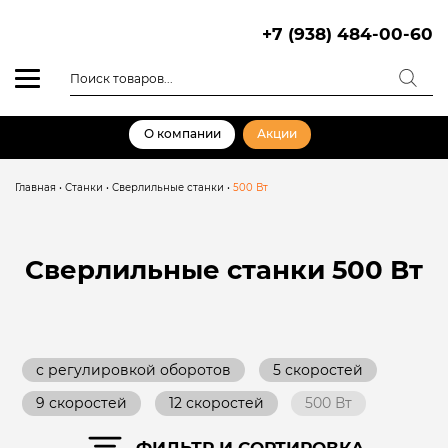
Skip
to
+7 (938) 484-00-60
content
Поиск
товаров
О компании
Акции
Главная
•
Станки
•
Сверлильные станки
•
500 Вт
Сверлильные станки
500 Вт
с регулировкой оборотов
5 скоростей
9 скоростей
12 скоростей
500 Вт
ФИЛЬТР И СОРТИРОВКА