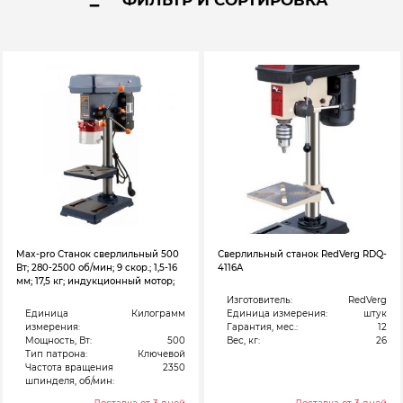
Max-pro Станок сверлильный 500
Сверлильный станок RedVerg RDQ-
Вт; 280-2500 об/мин; 9 скор.; 1,5-16
4116A
мм; 17,5 кг; индукционный мотор;
Изготовитель:
RedVerg
Единица
Килограмм
Единица измерения:
штук
измерения:
Гарантия, мес.:
12
Мощность, Вт:
500
Вес, кг:
26
Тип патрона:
Ключевой
Частота вращения
2350
шпинделя, об/мин: