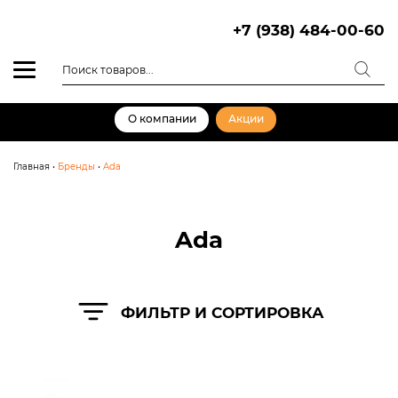
Skip
to
+7 (938) 484-00-60
content
Поиск
товаров
О компании
Акции
Главная
•
Бренды
•
Ada
Ada
ФИЛЬТР И СОРТИРОВКА