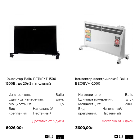
Конвектор Ballu BEР/EХТ-1500
Конвектор электрический Ballu
1500Вт, до 20м2 напольный
BEC/EVM-2000
Изготовитель:
Ballu
Изготовитель:
Ballu
Единица измерения:
штук
Единица измерения:
штук
Мощность, Вт:
1,5
Мощность, Вт:
2000
Вид
Напольный/
Вид
Напольный/
крепления:
Настенный
крепления:
Настенный
Доставка от 3 дней
Доставка от 3 дней
8026,00
3600,00
₽
₽