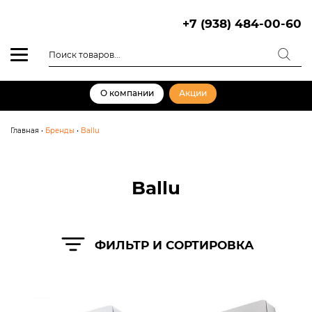
Skip
to
+7 (938) 484-00-60
content
Поиск
товаров
О компании
Акции
Главная
•
Бренды
•
Ballu
Ballu
ФИЛЬТР И СОРТИРОВКА