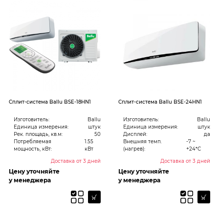
Cплит-система Ballu BSE-18HN1
Cплит-система Ballu BSE-24HN1
Изготовитель:
Ballu
Изготовитель:
Ballu
Единица измерения:
штук
Единица измерения:
штук
Рек. площадь, кв.м:
50
Дисплей:
да
Потребляемая
1.55
Внешняя темп.
-7 ~
мощность, кВт:
кВт
(нагрев):
+24*С
Доставка от 3 дней
Доставка от 3 дней
Цену уточняйте
Цену уточняйте
у менеджера
у менеджера