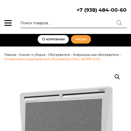
Skip
to
+7 (938) 484-00-60
content
Поиск
товаров
О компании
Акции
Главная
•
Климат и уборка
•
Обогреватели
•
Инфракрасные обогреватели
•
Конвективно-инфракрасный обогреватель Ballu BIHP/R-2000