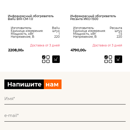
Инфракрасный обогреватель
Инфракрасный обогреватель
Ballu BIH-CM-1.0
Ресанта ИКО-1500
Изготовитель:
Ballu
Изготовитель:
Ресанта
Единица измерения:
штук
Единица измерения:
штук
Мощность, кВт:
1
Мощность, кВт:
1.5
Напряжение, В:
220
Напряжение, В:
220
Доставка от 3 дней
Доставка от 3 дней
2208,00
4790,00
₽
₽
Напишите
нам