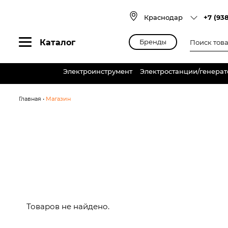
Skip
to
Краснодар
+7 (93
content
Поиск
Каталог
Бренды
товаров
Электроинструмент
Электростанции/генера
Главная
•
Магазин
Товаров не найдено.