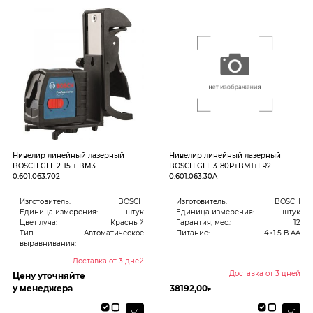
Нивелир линейный лазерный
Нивелир линейный лазерный
BOSCH GLL 2-15 + BM3
BOSCH GLL 3-80P+BM1+LR2
0.601.063.702
0.601.063.30A
Изготовитель:
BOSCH
Изготовитель:
BOSCH
Единица измерения:
штук
Единица измерения:
штук
Цвет луча:
Красный
Гарантия, мес.:
12
Тип
Автоматическое
Питание:
4×1.5 В AA
выравнивания:
Доставка от 3 дней
Доставка от 3 дней
Цену уточняйте
у менеджера
38192,00
₽