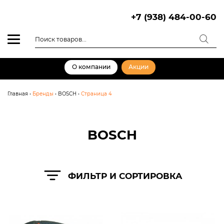
Skip
to
+7 (938) 484-00-60
content
Поиск
товаров
О компании
Акции
Главная
•
Бренды
•
BOSCH
•
Страница 4
BOSCH
ФИЛЬТР И СОРТИРОВКА