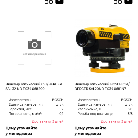
Нивелир оптический CST/BERGER
Нивелир оптический BOSCH CST/
SAL 32 ND F.034.068.200
BERGER SAL20ND F.034.068.1N7
Изготовитель:
BOSCH
Изготовитель:
BOSCH
Единица измерения:
штук
Единица измерения:
штук
Гарантия, мес.:
12
Увеличение, X:
20
Погрешность, мм/м²:
0,1
Резьба под штатив, д:
5/8
Доставка от 3 дней
Доставка от 3 дней
Цену уточняйте
Цену уточняйте
у менеджера
у менеджера