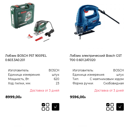
Лобзик BOSCH PST 900PEL
Лобзик электрический Bosch GST
0.603.3A0.201
700 0.601.2A7.020
Изготовитель:
BOSCH
Изготовитель:
BOSCH
Единица измерения:
штук
Единица измерения:
штук
Мощность, Вт:
620
Тип:
С маятниковым ходом
Ход пилки, мм:
23
Форма ручки:
Скобовидная
Доставка от 3 дней
Доставка от 3 дней
8999,00
9596,00
₽
₽