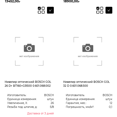
13452,00
18900,00
₽
₽
Нивелир оптический BOSCH GOL
Нивелир оптический BOSCH GOL
26 D+ BT160+GR500 0.601.068.002
32 D 0.601.068.500
Изготовитель:
BOSCH
Изготовитель:
BOSCH
Единица измерения:
штук
Единица измерения:
штук
Увеличение, X:
26
Гарантия, мес.:
12
Резьба под штатив, д:
5/8
Погрешность, мм/м²:
0,1
Доставка от 3 дней