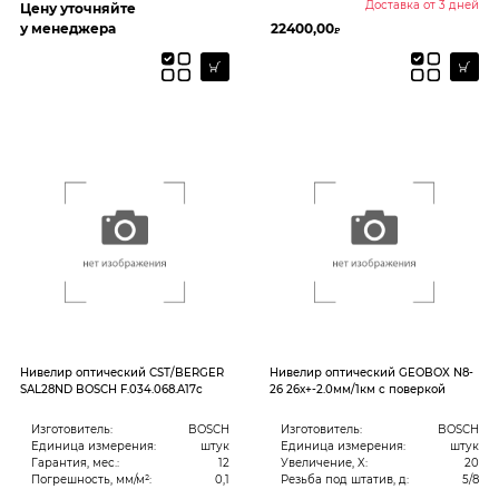
Доставка от 3 дней
Цену уточняйте
у менеджера
22400,00
₽
Нивелир оптический CST/BERGER
Нивелир оптический GEOBOX N8-
SAL28ND BOSCH F.034.068.A17с
26 26х+-2.0мм/1км с поверкой
Изготовитель:
BOSCH
Изготовитель:
BOSCH
Единица измерения:
штук
Единица измерения:
штук
Гарантия, мес.:
12
Увеличение, X:
20
Погрешность, мм/м²:
0,1
Резьба под штатив, д:
5/8