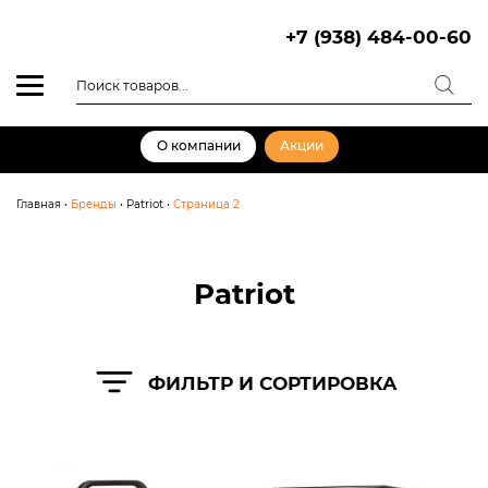
Skip
to
+7 (938) 484-00-60
content
Поиск
товаров
О компании
Акции
Главная
•
Бренды
•
Patriot
•
Страница 2
Patriot
ФИЛЬТР И СОРТИРОВКА