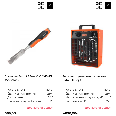
Стамеска Patriot 25мм CrV, CHP-25
Тепловая пушка электрическая
350001425
Patriot PT-Q 3
Изготовитель:
Patriot
Изготовитель:
Patriot
Единица измерения:
штук
Единица измерения:
штук
Длина лезвия:
340
Max тепловая мощность, кВт:
3
Ширина режущей части:
25
Напряжение, В:
220
Доставка от 3 дней
Доставка от 3 дней
509,00
4890,00
₽
₽