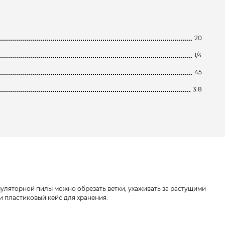
20
1/4
45
3.8
уляторной пилы можно обрезать ветки, ухаживать за растущими
и пластиковый кейс для хранения.