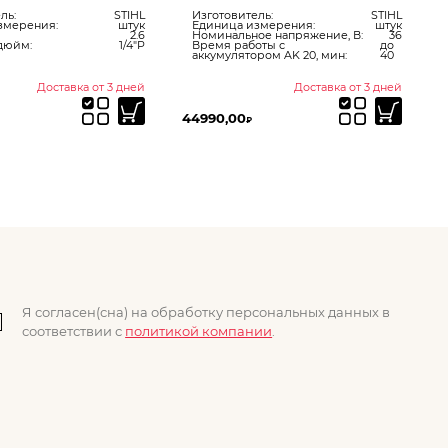
ль:
STIHL
Изготовитель:
STIHL
змерения:
штук
Единица измерения:
штук
2.6
Номинальное напряжение, В:
36
дюйм:
1/4"P
Время работы с
до
аккумулятором AK 20, мин:
40
Доставка от 3 дней
Доставка от 3 дней
44990,00
3
₽
Я согласен(сна) на обработку персональных данных в
соответствии с
политикой компании
.