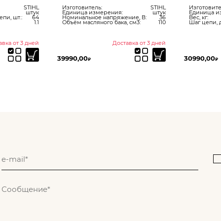
STIHL
Изготовитель:
STIHL
Изготовите
штук
Единица измерения:
штук
Единица и
пи, шт.:
64
Номинальное напряжение, В:
36
Вес, кг:
1.1
Объём масляного бака, см3:
110
Шаг цепи, 
авка от 3 дней
Доставка от 3 дней
39990,00
30990,00
₽
₽