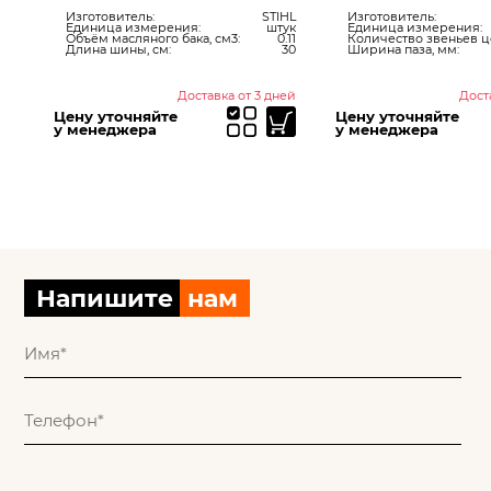
ук
Изготовитель:
STIHL
Изготовитель:
20
Единица измерения:
штук
Единица измерения:
.12
Объём масляного бака, см3:
0.11
Количество звеньев це
сть
Длина шины, см:
30
Ширина паза, мм:
ней
Доставка от 3 дней
Дост
Цену уточняйте
Цену уточняйте
у менеджера
у менеджера
Напишите
нам