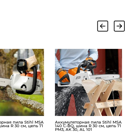
А
1
P
рная пила Stihl MSA
Аккумуляторная пила Stihl MSA
шина R 30 см, цепь 71
140 C-BQ, шина R 30 см, цепь 71
PM3, AK 30, AL 101