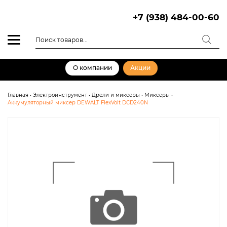
Skip
to
+7 (938) 484-00-60
content
Поиск
товаров
О компании
Акции
Главная
•
Электроинструмент
•
Дрели и миксеры
•
Миксеры
•
Аккумуляторный миксер DEWALT FlexVolt DCD240N