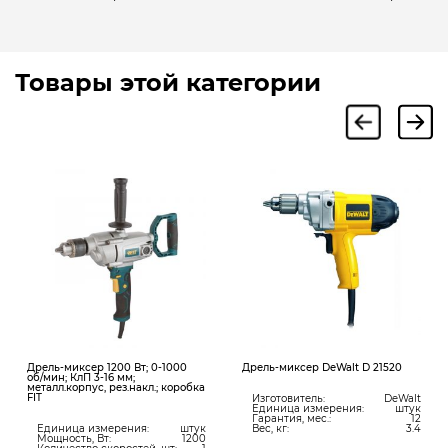
Товары этой категории
Дрель-миксер 1200 Вт; 0-1000
Дрель-миксер DeWalt D 21520
об/мин; КлП 3-16 мм;
металл.корпус, рез.накл.; коробка
FIT
Изготовитель:
DeWalt
Единица измерения:
штук
Гарантия, мес.:
12
Единица измерения:
штук
Вес, кг:
3.4
Мощность, Вт:
1200