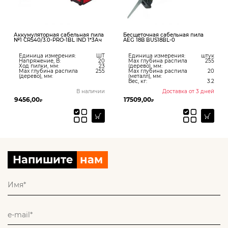
Аккумуляторная сабельная пила
Бесщеточная сабельная пила
№1 CRS40/3.0-PRO-1BL IND 1*3Ач
AEG 18В BUS18BL-0
Единица измерения:
ШТ
Единица измерения:
штук
Напряжение, В:
20
Max глубина распила
255
Ход пилки, мм:
23
(дерево), мм:
Max глубина распила
255
Max глубина распила
20
(дерево), мм:
(металл), мм:
Вес, кг:
3.2
В наличии
Доставка от 3 дней
9456,00
17509,00
₽
₽
Напишите
нам