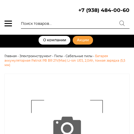
Skip
to
+7 (938) 484-00-60
content
Поиск
товаров
О компании
Акции
Главная
•
Электроинструмент
•
Пилы
•
Сабельные пилы
•
Батарея
аккумуляторная Patriot PB BR 21V(Max) Li-ion UES, 2,0Ah, тонкая зарядка (5,5
мм)