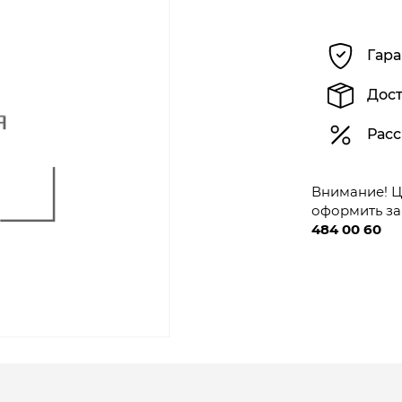
Гара
Дост
Расс
Внимание! Це
оформить за
484 00 60