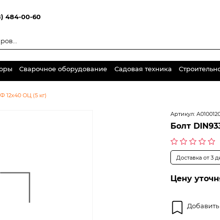
8) 484-00-60
торы
Сварочное оборудование
Садовая техника
Строительн
Ф 12х40 ОЦ (5 кг)
Артикул:
А010012
Болт DIN933
Оценка
Доставка от 3 
0
из
5
Цену уточн
Добавить