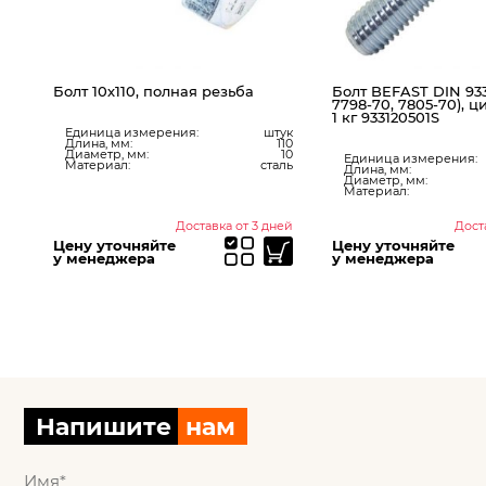
Болт 10х110, полная резьба
Болт BEFAST DIN 93
7798-70, 7805-70), ц
1 кг 933120501S
Единица измерения:
штук
Длина, мм:
110
ка
Диаметр, мм:
10
75
Единица измерения:
Материал:
сталь
10
Длина, мм:
аль
Диаметр, мм:
Материал:
ней
Доставка от 3 дней
Дост
Цену уточняйте
Цену уточняйте
у менеджера
у менеджера
Напишите
нам