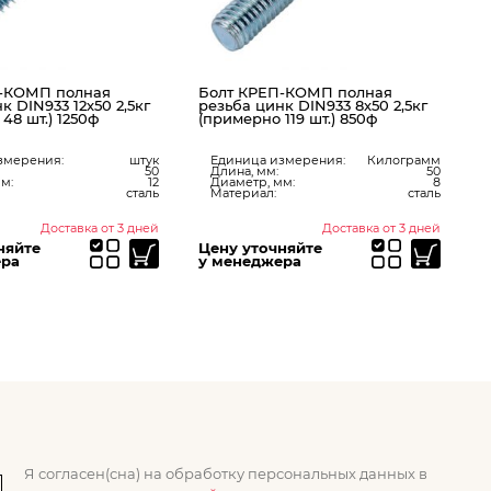
-КОМП полная
Болт КРЕП-КОМП полная
к DIN933 12х50 2,5кг
резьба цинк DIN933 8х50 2,5кг
48 шт.) 1250ф
(примерно 119 шт.) 850ф
змерения:
штук
Единица измерения:
Килограмм
50
Длина, мм:
50
м:
12
Диаметр, мм:
8
сталь
Материал:
сталь
Доставка от 3 дней
Доставка от 3 дней
няйте
Цену уточняйте
Ц
ера
у менеджера
у
Я согласен(сна) на обработку персональных данных в