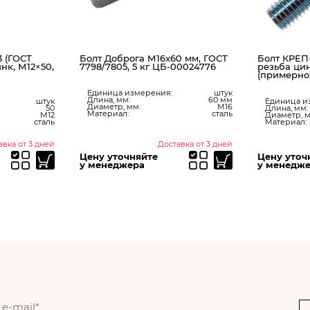
3 (ГОСТ
Болт Доброга М16х60 мм, ГОСТ
Болт КРЕП
инк, М12×50,
7798/7805, 5 кг ЦБ-00024776
резьба цин
(примерно 
Единица измерения:
штук
Длина, мм:
60 мм
штук
Единица и
Диаметр, мм:
М16
50
Длина, мм:
Материал:
сталь
М12
Диаметр, м
сталь
Материал:
авка от 3 дней
Доставка от 3 дней
Цену уточняйте
Цену уточ
у менеджера
у менедж