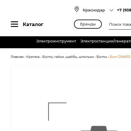
Skip
to
Краснодар
+7 (93
content
Поиск
Каталог
Бренды
товаров
Электроинструмент
Электростанции/генера
Главная
•
Крепеж
•
Болты, гайки, шайбы, шпильки
•
Болты
•
Болт DIN933 