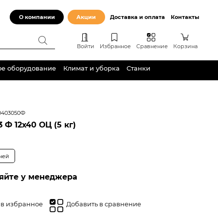
О компании
Акции
Доставка и оплата
Контакты
Войти
Избранное
Сравнение
Корзина
ое оборудование
Климат и уборка
Станки
0403050Ф
 Ф 12х40 ОЦ (5 кг)
дней
яйте у менеджера
 в избранное
Добавить в сравнение