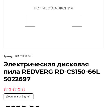
Артикул:
RD-CS150-66L
Электрическая дисковая
пила REDVERG RD-CS150-66L
5022697
Оценка
Доставка от 3 дней
0
из
5