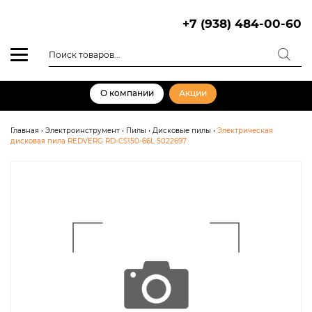
Skip
to
+7 (938) 484-00-60
content
Поиск
товаров
О компании
Акции
Главная
•
Электроинструмент
•
Пилы
•
Дисковые пилы
•
Электрическая
дисковая пила REDVERG RD-CS150-66L 5022697