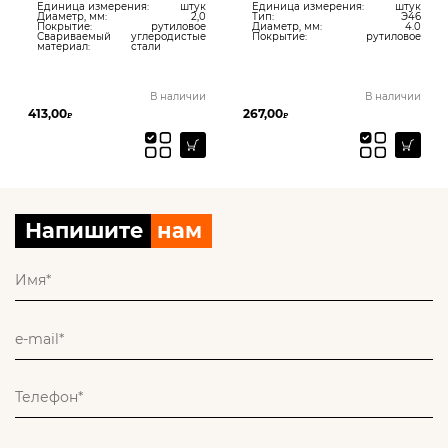
Единица измерения:
штук
Единица измерения:
штук
Диаметр, мм:
2,0
Тип:
Э46
Покрытие:
рутиловое
Диаметр, мм:
4.0
Свариваемый
углеродистые
Покрытие:
рутиловое
материал:
стали
В наличии
В наличии
413,00
267,00
₽
₽
Напишите
нам