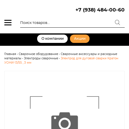
Skip
to
+7 (938) 484-00-60
content
Поиск
товаров
О компании
Акции
Главная
•
Сварочное оборудование
•
Сварочные аксессуары и расходные
материалы
•
Электроды сварочные
•
Электрод для дуговой сварки Кратон
УОНИ-13/55 , 3 мм