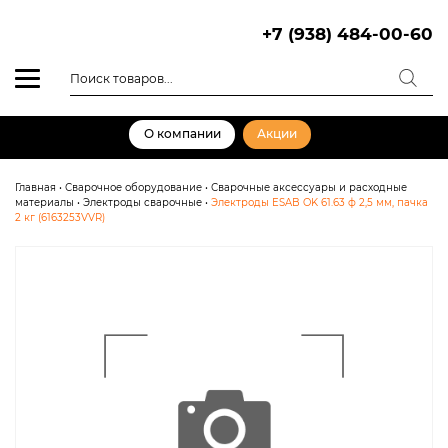
Skip
to
+7 (938) 484-00-60
content
Поиск
товаров
О компании
Акции
Главная
•
Сварочное оборудование
•
Сварочные аксессуары и расходные
материалы
•
Электроды сварочные
•
Электроды ESAB OK 61.63 ф 2,5 мм, пачка
2 кг (6163253VVR)