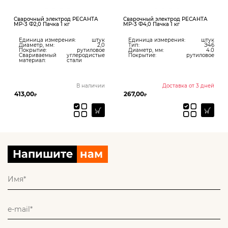
Сварочный электрод РЕСАНТА
Сварочный электрод РЕСАНТА
Св
МР-3 Ф2,0 Пачка 1 кг
МР-3 Ф4,0 Пачка 1 кг
МР-
Единица измерения:
штук
Единица измерения:
штук
Е
Диаметр, мм:
2,0
Тип:
Э46
Т
Покрытие:
рутиловое
Диаметр, мм:
4.0
Д
Свариваемый
углеродистые
Покрытие:
рутиловое
П
материал:
стали
В наличии
Доставка от 3 дней
413,00
267,00
11
₽
₽
Напишите
нам