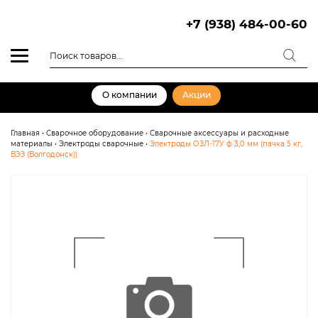
Skip
to
+7 (938) 484-00-60
content
Поиск
товаров
О компании
Акции
Главная
•
Сварочное оборудование
•
Сварочные аксессуары и расходные
материалы
•
Электроды сварочные
•
Электроды ОЗЛ-17У ф 3,0 мм (пачка 5 кг,
ВЭЗ (Волгодонск))