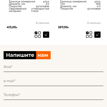
Единица измерения:
штук
Единица измерения:
штук
Диаметр, мм:
2,0
Тип:
Э46
Покрытие:
рутиловое
Диаметр, мм:
4.0
Свариваемый
углеродистые
Покрытие:
рутиловое
материал:
стали
В наличии
В наличии
413,00
267,00
₽
₽
Напишите
нам