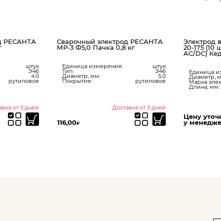
д РЕСАНТА
Сварочный электрод РЕСАНТА
Электрод 
г
МР-3 Ф5,0 Пачка 0,8 кг
20-175 (10 
AC/DC) Ке
штук
Единица измерения:
штук
Э46
Тип:
Э46
Единица и
4.0
Диаметр, мм:
5.0
Диаметр, м
рутиловое
Покрытие:
рутиловое
Марка элек
Длина, мм:
авка от 3 дней
Доставка от 3 дней
Цену уточ
116,00
у менедж
₽