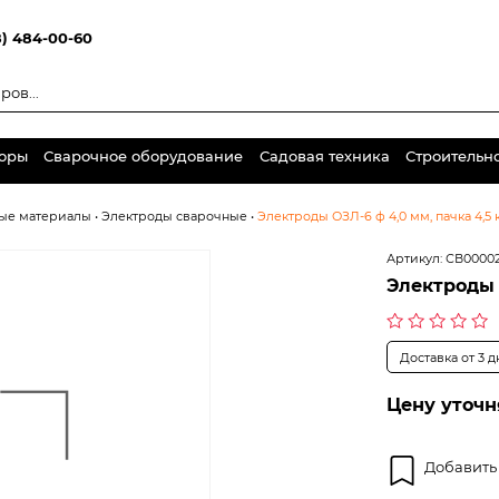
8) 484-00-60
торы
Сварочное оборудование
Садовая техника
Строительн
ные материалы
•
Электроды сварочные
•
Электроды ОЗЛ-6 ф 4,0 мм, пачка 4,5 
Артикул:
СВ0000
Электроды 
Оценка
Доставка от 3 
0
из
5
Цену уточн
Добавить