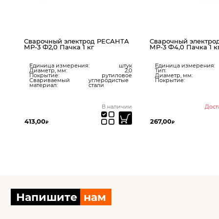
Сварочный электрод РЕСАНТА
Сварочный электро
МР-3 Ф2,0 Пачка 1 кг
МР-3 Ф4,0 Пачка 1 к
кг
Единица измерения:
штук
Единица измерения:
018
Диаметр, мм:
2,0
Тип:
,25
Покрытие:
рутиловое
Диаметр, мм:
ое
Свариваемый
углеродистые
Покрытие:
материал:
стали
ии
В наличии
Дост
413,00
267,00
₽
₽
Напишите
нам