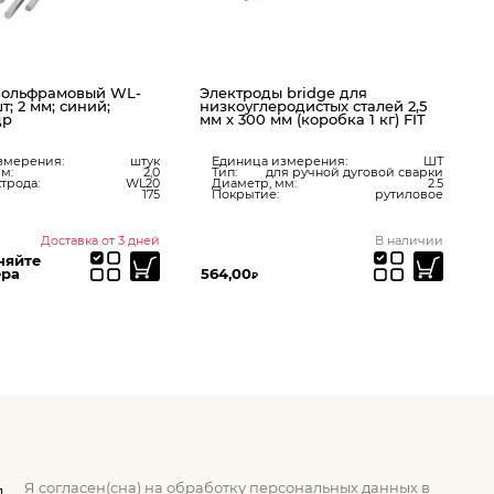
вольфрамовый WL-
Электроды bridge для
шт; 2 мм; синий;
низкоуглеродистых сталей 2,5
др
мм х 300 мм (коробка 1 кг) FIT
змерения:
штук
Единица измерения:
ШТ
м:
2,0
Тип:
для ручной дуговой сварки
трода:
WL20
Диаметр, мм:
2.5
175
Покрытие:
рутиловое
Доставка от 3 дней
В наличии
няйте
ера
564,00
5
₽
Я согласен(сна) на обработку персональных данных в