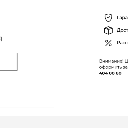
Гара
Дост
Расс
Внимание! Це
оформить за
484 00 60