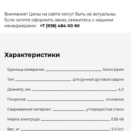
mm,
фас
Внимание! Цены на сайте могут быть не актуальны.
5,0
Если хотите оформить заказ, свяжитесь с нашими
кг
менеджерами:
+7 (938) 484 00 60
(аналогУОНИ
13/55,ул
вер)
Характеристики
Единица измерения
Килограмм
Тип
для ручной дуговой сварки
Диаметр, мм
4,0
Покрытие
основное
Свариваемый материал
углеродистые стали
Марка электрода
ESB 48
Вес, кг
5.0 (кг)