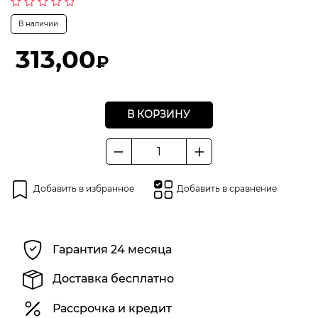
Оценка
В наличии
0
из
5
313,00
₽
В КОРЗИНУ
Количество
товара
Электроды
Добавить в избранное
Добавить в сравнение
с
основным
покрытием
ESB
Гарантия 24 месяца
48
Magmaweld
Доставка бесплатно
4
x
Рассрочка и кредит
350