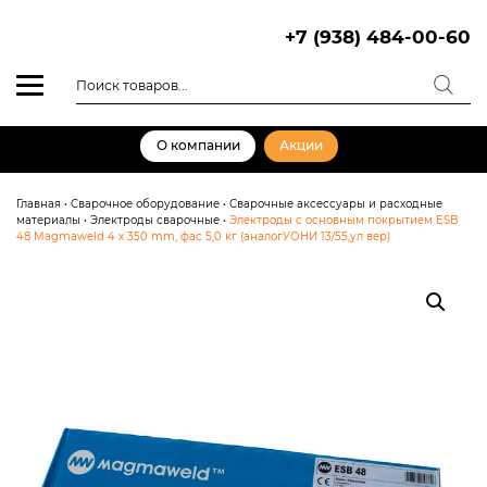
Skip
to
+7 (938) 484-00-60
content
Поиск
товаров
О компании
Акции
Главная
•
Сварочное оборудование
•
Сварочные аксессуары и расходные
материалы
•
Электроды сварочные
•
Электроды с основным покрытием ESB
48 Magmaweld 4 x 350 mm, фас 5,0 кг (аналогУОНИ 13/55,ул вер)