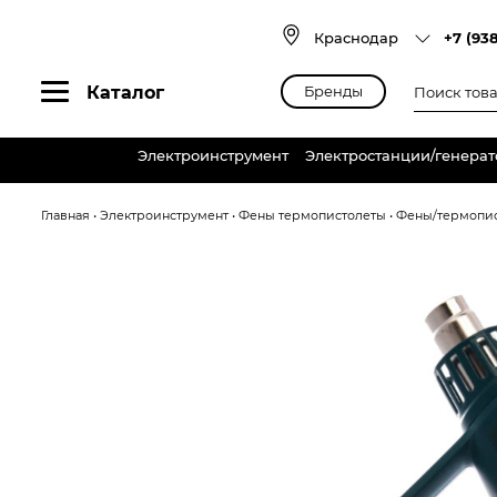
Skip
to
Краснодар
+7 (93
content
Поиск
Каталог
Бренды
товаров
Электроинструмент
Электростанции/генера
Главная
•
Электроинструмент
•
Фены термопистолеты
•
Фены/термопи