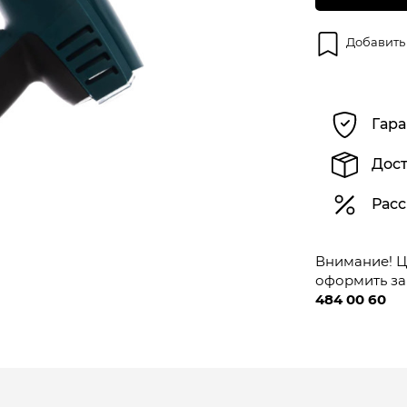
Добавить
Гара
Дост
Расс
Внимание! Це
оформить за
484 00 60