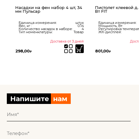
КЛ
Насадки на фен набор 4 шт, 34
Пистолет клеевой д. 
мм Пульсар
Вт FIT
ук
Единица измерения:
штук
Единица измерения:
00
Вес, кг :
0.14
Мощность, Вт:
сть
Количество насадок в наборе:
4
Регулировка температ
200
Тип номенклатуры:
Товар
ЖК-дисплей:
ней
Доставка от 3 дней
Дост
298,00
801,00
₽
₽
Напишите
нам