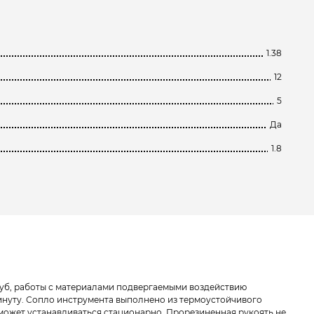
1.38
12
5
Да
1.8
руб, работы с материалами подвергаемыми воздействию
минуту. Сопло инструмента выполнено из термоустойчивого
т может устанавливаться стационарно. Прорезиненная рукоять не