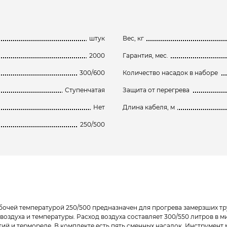
штук
Вес, кг
2000
Гарантия, мес.
300/600
Количество насадок в наборе
Ступенчатая
Защита от перегрева
Нет
Длина кабеля, м
250/500
абочей температурой 250/500 предназначен для прогрева замерзших т
оздуха и температуры. Расход воздуха составляет 300/550 литров в 
стий и термореле. В комплекте есть пять сменных насадок. Инструмен