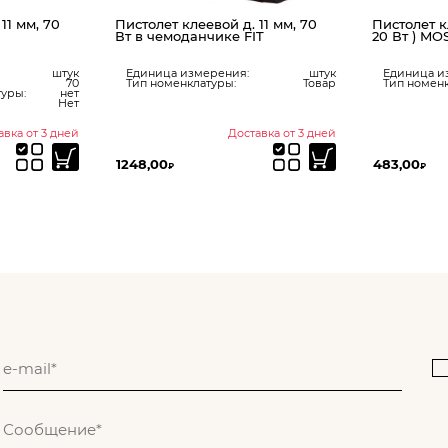
11 мм, 70
Пистолет клеевой д. 11 мм, 70
Пистолет кл
Вт в чемоданчике FIT
20 Вт ) MO
штук
Единица измерения:
штук
Единица и
70
Тип номенклатуры:
Товар
Тип номенк
уры:
нет
Нет
авка от 3 дней
Доставка от 3 дней
1248,00
483,00
₽
₽