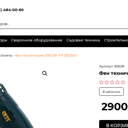
8) 484-00-60
торы
Сварочное оборудование
Садовая техника
Строительн
столеты
•
Фен технический 2000 Вт; FIT 250/500 °
Артикул:
80608
Фен техниче
Оценка
В наличии
0
из
5
2900
В КОРЗИ