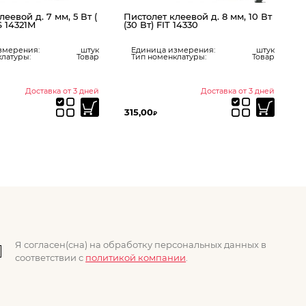
еевой д. 7 мм, 5 Вт (
Пистолет клеевой д. 8 мм, 10 Вт
S 14321М
(30 Вт) FIT 14330
змерения:
штук
Единица измерения:
штук
латуры:
Товар
Тип номенклатуры:
Товар
Доставка от 3 дней
Доставка от 3 дней
315,00
7
₽
Я согласен(сна) на обработку персональных данных в
соответствии с
политикой компании
.