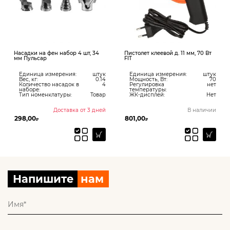
Насадки на фен набор 4 шт, 34
Пистолет клеевой д. 11 мм, 70 Вт
мм Пульсар
FIT
Единица измерения:
штук
Единица измерения:
штук
Вес, кг:
0.14
Мощность, Вт:
70
Количество насадок в
4
Регулировка
нет
наборе:
температуры:
Тип номенклатуры:
Товар
ЖК-дисплей:
Нет
Доставка от 3 дней
В наличии
298,00
801,00
₽
₽
Напишите
нам