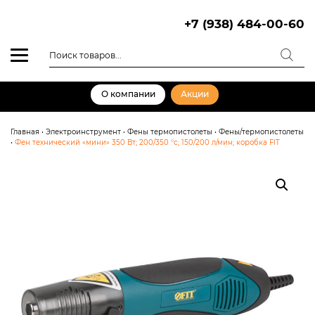
Skip
to
+7 (938) 484-00-60
content
Поиск
товаров
О компании
Акции
Главная
•
Электроинструмент
•
Фены термопистолеты
•
Фены/термопистолеты
•
Фен технический «мини» 350 Вт; 200/350 °c; 150/200 л/мин; коробка FIT