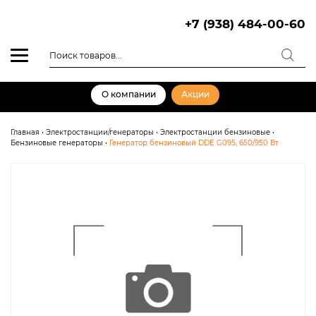
Skip
to
+7 (938) 484-00-60
content
Поиск
товаров
О компании
Акции
Главная
•
Электростанции/генераторы
•
Электростанции бензиновые
•
Бензиновые генераторы
•
Генератор бензиновый DDE G095, 650/950 Вт