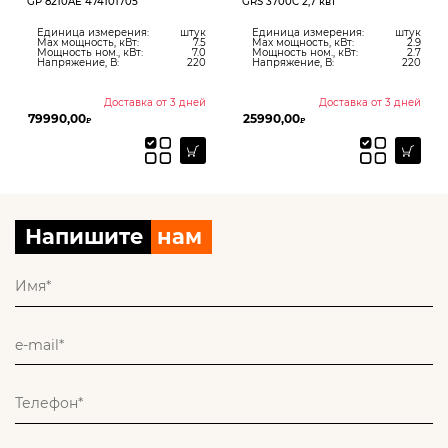
GP 8210AE 474101705
GRS 3700C 2,7 квт
Единица измерения:
штук
Единица измерения:
штук
Max мощность, кВт:
7.5
Max мощность, кВт:
2.9
Мощность ном., кВт:
7.0
Мощность ном., кВт:
2.7
Напряжение, В:
220
Напряжение, В:
220
Доставка от 3 дней
Доставка от 3 дней
79990,00
25990,00
₽
₽
Напишите
нам