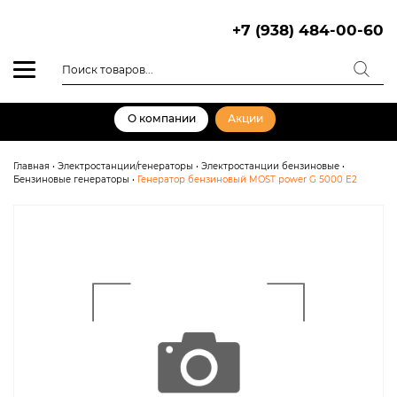
Skip
to
+7 (938) 484-00-60
content
Поиск
товаров
О компании
Акции
Главная
•
Электростанции/генераторы
•
Электростанции бензиновые
•
Бензиновые генераторы
•
Генератор бензиновый MOST power G 5000 E2