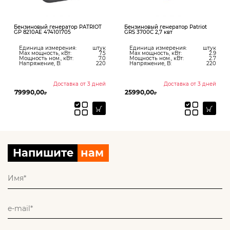
Бензиновый генератор PATRIOT
Бензиновый генератор Patriot
GP 8210AE 474101705
GRS 3700C 2,7 квт
Единица измерения:
штук
Единица измерения:
штук
Max мощность, кВт:
7.5
Max мощность, кВт:
2.9
Мощность ном., кВт:
7.0
Мощность ном., кВт:
2.7
Напряжение, В:
220
Напряжение, В:
220
Доставка от 3 дней
Доставка от 3 дней
79990,00
25990,00
₽
₽
Напишите
нам