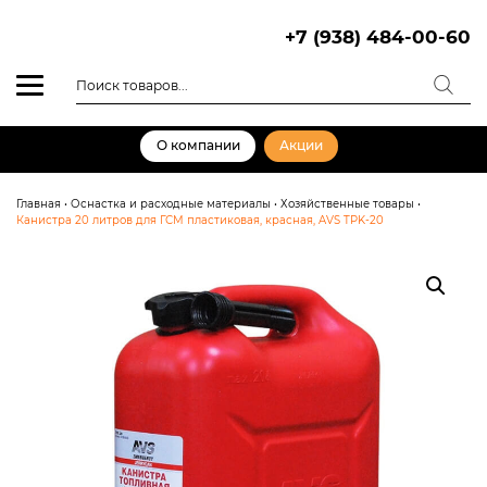
Skip
to
+7 (938) 484-00-60
content
Поиск
товаров
О компании
Акции
Главная
•
Оснастка и расходные материалы
•
Хозяйственные товары
•
Канистра 20 литров для ГСМ пластиковая, красная, AVS TPK-20