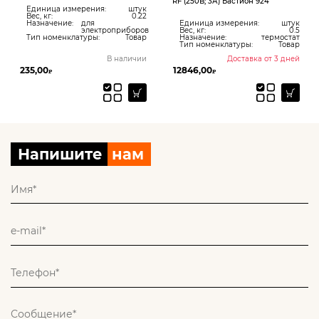
RF (250В; 3А) Бастион 924
Единица измерения:
штук
Вес, кг:
0.22
Назначение:
для
Единица измерения:
штук
электроприборов
Вес, кг:
0.5
Тип номенклатуры:
Товар
Назначение:
термостат
Тип номенклатуры:
Товар
В наличии
Доставка от 3 дней
235,00
12846,00
₽
₽
Напишите
нам