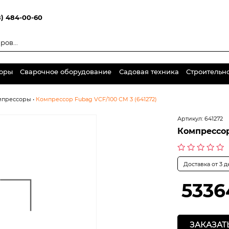
8) 484-00-60
торы
Сварочное оборудование
Садовая техника
Строительн
мпрессоры
•
Компрессор Fubag VCF/100 СM 3 (641272)
Артикул:
641272
Компрессор
Оценка
Доставка от 3 
0
из
5
5336
ЗАКАЗАТ