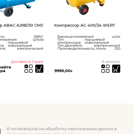
р ABAC A29B/50 CM3
Компрессор AC 400/24 WERT
ль:
ABAC
Единица измерения:
штук
змерения:
Штука
Тип
поршневой
поршневой
компрессора:
коаксиальный
ра:
коаксиальный
Тип двигателя:
электрический
еля:
электрический
Производительность, л/мин:
250
Доставка от 3 дней
В наличии
няйте
ера
9990,00
1
₽
Я согласен(сна) на обработку персональных данных в