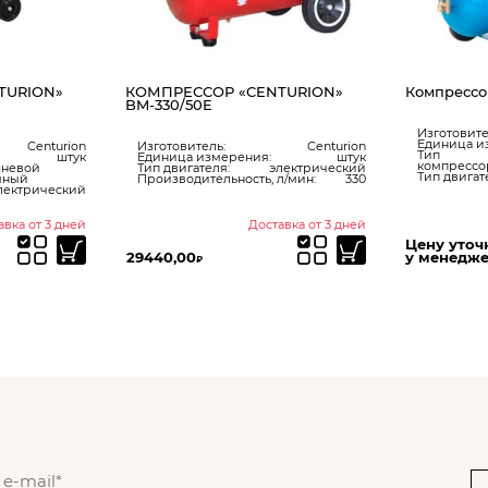
TURION»
КОМПРЕССОР «CENTURION»
Компрессо
BM-330/50E
Изготовите
Единица и
Centurion
Изготовитель:
Centurion
Тип
штук
Единица измерения:
штук
компрессо
невой
Тип двигателя:
электрический
Тип двигат
яный
Производительность, л/мин:
330
лектрический
авка от 3 дней
Доставка от 3 дней
Цену уточ
29440,00
у менедж
₽