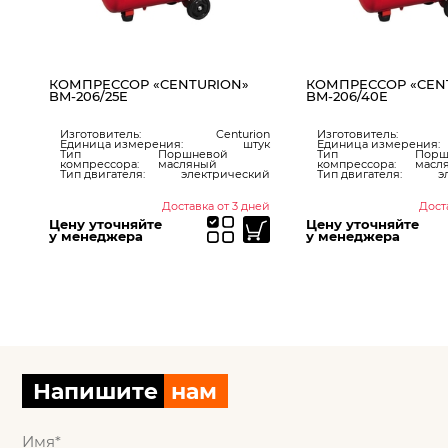
КОМПРЕССОР «CENTURION»
КОМПРЕССОР «CEN
BM-206/25E
BM-206/40E
мм
Изготовитель:
Centurion
Изготовитель:
Единица измерения:
штук
Единица измерения:
Тип
Поршневой
Тип
Порш
60
компрессора:
масляный
компрессора:
масл
нет
Тип двигателя:
электрический
Тип двигателя:
э
ней
Доставка от 3 дней
Дост
Цену уточняйте
Цену уточняйте
у менеджера
у менеджера
Напишите
нам