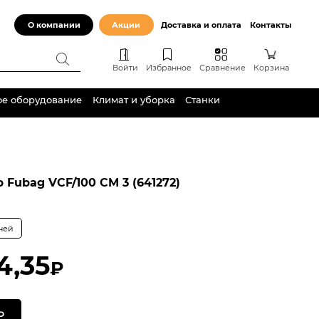
О компании
Акции
Доставка и оплата
Контакты
Войти
Избранное
Сравнение
Корзина
ое оборудование
Климат и уборка
Станки
 Fubag VCF/100 СM 3 (641272)
дней
4,35
₽
Ь