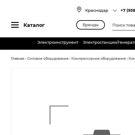
Skip
to
Краснодар
+7 (93
content
Поиск
Каталог
Бренды
товаров
Электроинструмент
Электростанции/генера
Главная
•
Силовое оборудование
•
Компрессорное оборудование
•
Ко