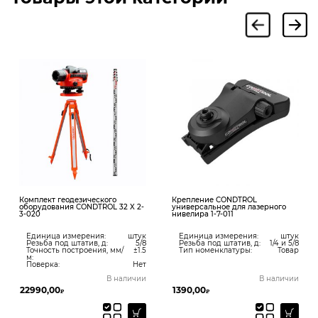
Комплект геодезического
Крепление CONDTROL
оборудования CONDTROL 32 X 2-
универсальное для лазерного
3-020
нивелира 1-7-011
Единица измерения:
штук
Единица измерения:
штук
Резьба под штатив, д:
5/8
Резьба под штатив, д:
1/4 и 5/8
Точность построения, мм/
±1.5
Тип номенклатуры:
Товар
м:
Поверка:
Нет
В наличии
В наличии
22990,00
1390,00
₽
₽