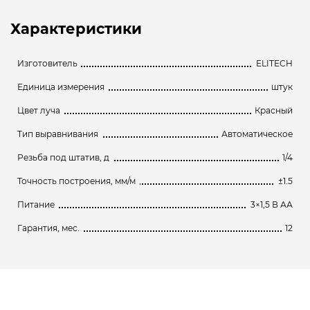
Характеристики
Изготовитель
ELITECH
Единица измерения
штук
Цвет луча
Красный
Тип выравнивания
Автоматическое
Резьба под штатив, д
1/4
Точность построения, мм/м
±1.5
Питание
3×1,5 В АА
Гарантия, мес.
12