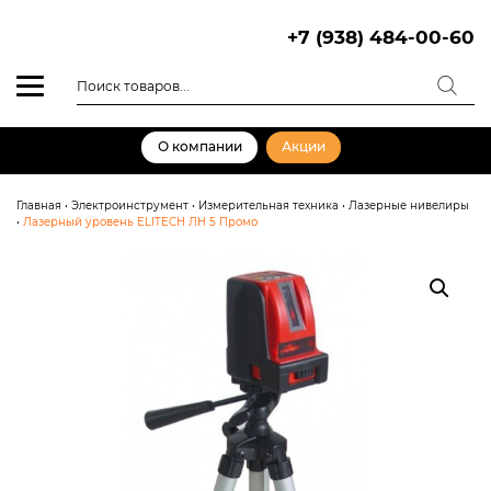
Skip
to
+7 (938) 484-00-60
content
Поиск
товаров
О компании
Акции
Главная
•
Электроинструмент
•
Измерительная техника
•
Лазерные нивелиры
•
Лазерный уровень ELITECH ЛН 5 Промо