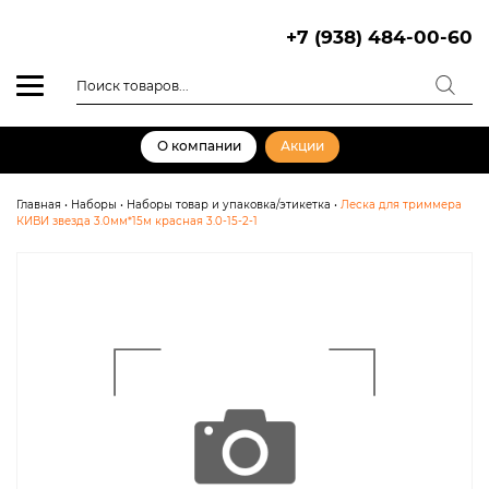
Skip
to
+7 (938) 484-00-60
content
Поиск
товаров
О компании
Акции
Главная
•
Наборы
•
Наборы товар и упаковка/этикетка
•
Леска для триммера
КИВИ звезда 3.0мм*15м красная 3.0-15-2-1