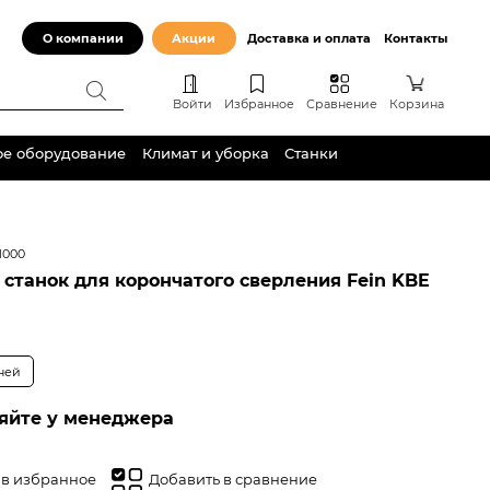
О компании
Акции
Доставка и оплата
Контакты
Войти
Избранное
Сравнение
Корзина
ое оборудование
Климат и уборка
Станки
1000
станок для корончатого сверления Fein KBE
дней
яйте у менеджера
 в избранное
Добавить в сравнение