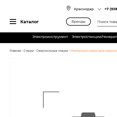
Skip
to
Краснодар
+7 (93
content
Поиск
Каталог
Бренды
товаров
Электроинструмент
Электростанции/генера
Главная
•
Станки
•
Сверлильные станки
•
Магнитный станок для коронча