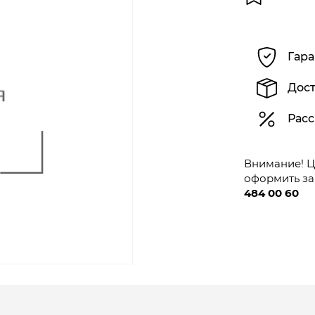
Гара
Дост
Расс
Внимание! Це
оформить за
484 00 60