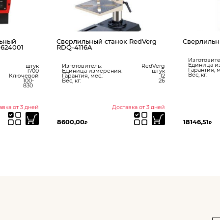
ьный
Сверлильный станок RedVerg
Сверлильн
 624001
RDQ-4116A
Изготовите
Единица и
штук
Изготовитель:
RedVerg
Гарантия, м
1700
Единица измерения:
штук
Вес, кг:
Ключевой
Гарантия, мес.:
12
100-
Вес, кг:
26
830
авка от 3 дней
Доставка от 3 дней
8600,00
18146,51
₽
₽