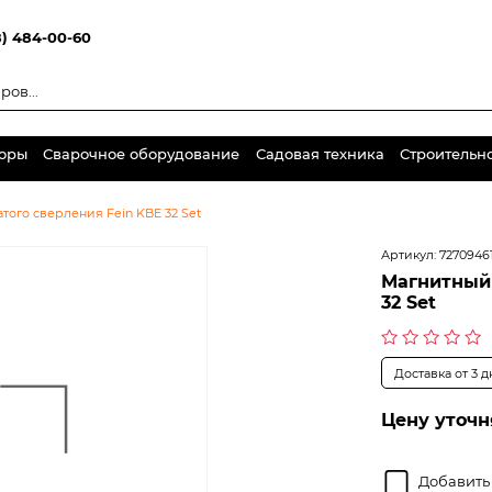
8) 484-00-60
торы
Сварочное оборудование
Садовая техника
Строительн
того сверления Fein KBE 32 Set
Артикул:
7270946
Магнитный 
32 Set
Оценка
Доставка от 3 
0
из
5
Цену уточн
Добавить