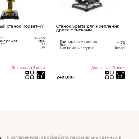
ый станок Корвет-47
Станок Sparta для крепления
дрели с тисками
ль:
Энкор
змерения:
штук
Единица измерения:
штук
ес.:
12
Вес, кг:
2.7
36
Тип номенклатуры:
Товар
Доставка от 3 дней
Доставка от 3 дней
2491,00
7
₽
Я согласен(сна) на обработку персональных данных в