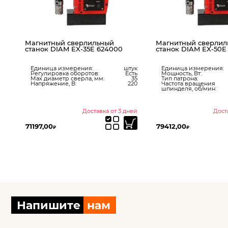
Магнитный сверлильный
Магнитный сверлил
станок DIAM EX-35E 624000
станок DIAM EX-50E
Единица измерения:
штук
Единица измерения:
Регулировка оборотов:
Есть
Мощность, Вт:
Max диаметр сверла, мм:
35
Тип патрона:
мм
Напряжение, В:
220
Частота вращения
00
шпинделя, об/мин:
ой
350
ии
Доставка от 3 дней
Дост
71197,00
79412,00
₽
₽
Напишите
нам