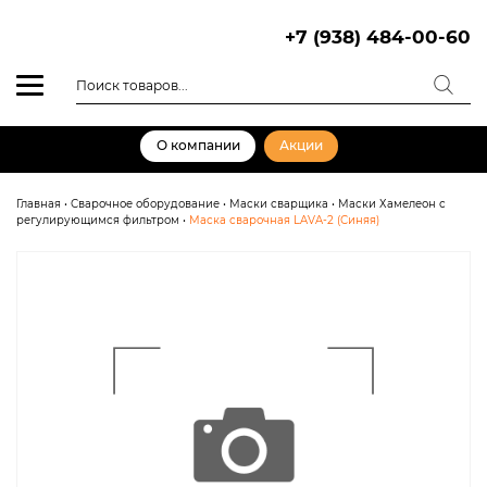
Skip
to
+7 (938) 484-00-60
content
Поиск
товаров
О компании
Акции
Главная
•
Сварочное оборудование
•
Маски сварщика
•
Маски Хамелеон с
регулирующимся фильтром
•
Маска сварочная LAVA-2 (Синяя)