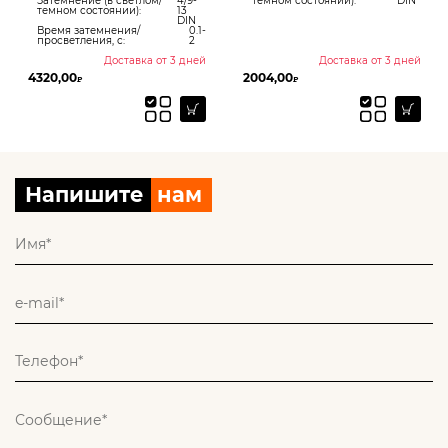
Затемнение (в светлом/
4/9-
темном состоянии):
DIN
темном состоянии):
13
DIN
Время затемнения/
0.1-
просветления, с:
2
Доставка от 3 дней
Доставка от 3 дней
4320,00
2004,00
₽
₽
Напишите
нам