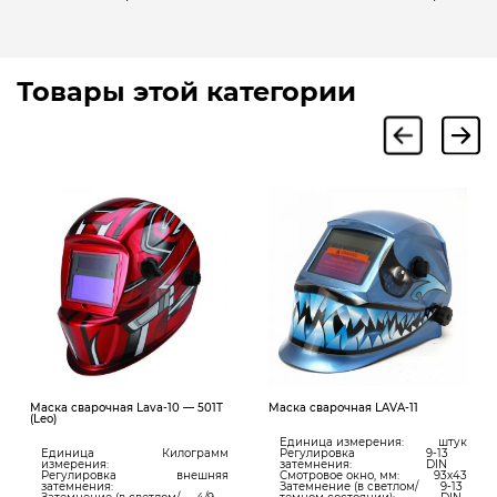
Товары этой категории
Маска сварочная Lava-10 — 501T
Маска сварочная LAVA-11
(Leo)
Единица измерения:
штук
Единица
Килограмм
Регулировка
9-13
измерения:
затемнения:
DIN
Регулировка
внешняя
Смотровое окно, мм:
93х43
затемнения:
Затемнение (в светлом/
9-13