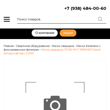
Skip
to
+7 (938) 484-00-60
content
Поиск
товаров
О компании
Акции
Главная
•
Сварочное оборудование
•
Маски сварщика
•
Маски Хамелеон с
фиксированным фильтром
•
Маска сварщика 110*90 НН-7 PREMIER Favorit
(откидн.светоф.), СОМЗ