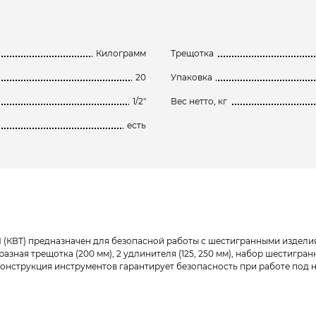
Килограмм
Трещотка
20
Упаковка
1/2"
Вес нетто, кг
есть
(КВТ) предназначен для безопасной работы с шестигранными изделия
 трещотка (200 мм), 2 удлинителя (125, 250 мм), набор шестигранных головок
 конструкция инструментов гарантирует безопасность при работе под 