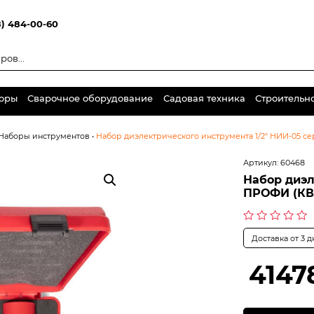
8) 484-00-60
торы
Сварочное оборудование
Садовая техника
Строительн
Наборы инструментов
•
Набор диэлектрического инструмента 1/2″ НИИ-05 с
Артикул:
60468
Набор диэл
ПРОФИ (КВ
Оценка
Доставка от 3 
0
из
5
4147