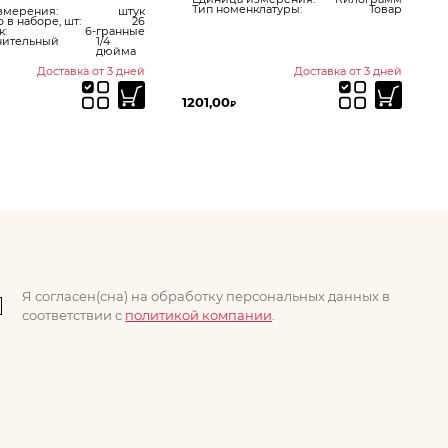
Тип номенклатуры:
Товар
змерения:
штук
 в наборе, шт:
26
к:
6-гранные
нительный
1/4
дюйма
Доставка от 3 дней
Доставка от 3 дней
1201,00
5
₽
Я согласен(сна) на обработку персональных данных в
соответствии с
политикой компании
.