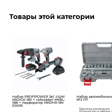
Товары этой категории
Набор PROFIPOWER 3в1 :УШМ
Набор автомобильн
MKDGA-18V + гайковёрт MKBL-
№2 FIT
18B + перфоратор MKDHR-18V
E0095
мм
Единица измерения:
38
Количество в наборе, 