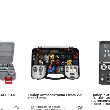
ый «НИЗ»
Набор автоэлектрика Licota 226
Набор бит 
предметов
1/4, магни
S2, пласти
предметов
штук
Единица измерения:
штук
шт:
16
Количество в наборе, шт:
226