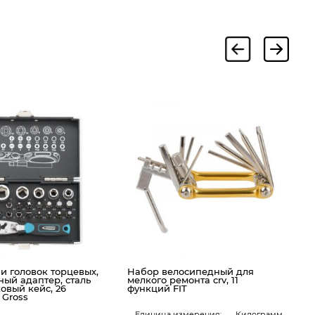
Н
1
и головок торцевых,
Набор велосипедный для
тный адаптер, сталь
мелкого ремонта crv, 11
ковый кейс, 26
функций FIT
 Gross
Единица измерения:
Килограмм