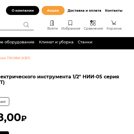
О компании
Акции
Доставка и оплата
Контакты
Войти
Избранное
Сравнение
Корзина
ое оборудование
Климат и уборка
Станки
ерия ПРОФИ (КВТ)
ектрического инструмента 1/2″ НИИ-05 серия
Т)
дней
8,00
₽