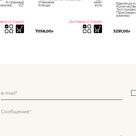
6-гранные
Упаковка:
кейс
Единица и
размер:
1/2"
Клещи:
есть
Количество
Тип голово
Присоеди
размер:
авка от 3 дней
Доставка от 3 дней
7056,00
3291,00
₽
₽