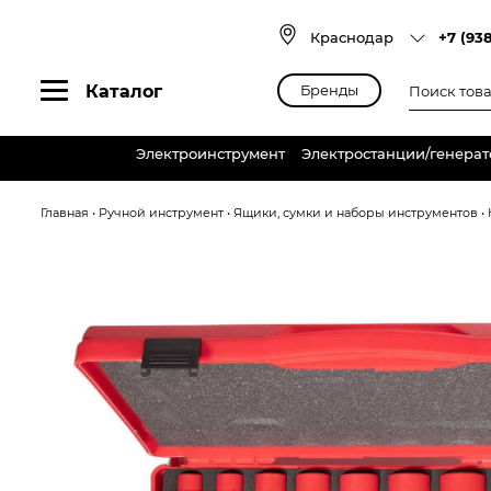
Skip
to
Краснодар
+7 (93
content
Поиск
Каталог
Бренды
товаров
Электроинструмент
Электростанции/генера
Главная
•
Ручной инструмент
•
Ящики, сумки и наборы инструментов
•