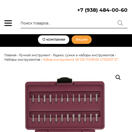
Skip
to
+7 (938) 484-00-60
content
Поиск
товаров
О компании
Акции
Главная
•
Ручной инструмент
•
Ящики, сумки и наборы инструментов
•
Наборы инструментов
•
Набор инструмента 1/4″DR THORVIK UTS0057 57