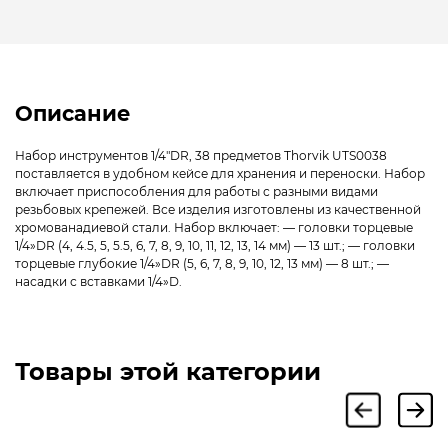
Описание
Набор инструментов 1/4″DR, 38 предметов Thorvik UTS0038
поставляется в удобном кейсе для хранения и переноски. Набор
включает приспособления для работы с разными видами
резьбовых крепежей. Все изделия изготовлены из качественной
хромованадиевой стали. Набор включает: — головки торцевые
1/4»DR (4, 4.5, 5, 5.5, 6, 7, 8, 9, 10, 11, 12, 13, 14 мм) — 13 шт.; — головки
торцевые глубокие 1/4»DR (5, 6, 7, 8, 9, 10, 12, 13 мм) — 8 шт.; —
насадки с вставками 1/4»D.
Товары этой категории