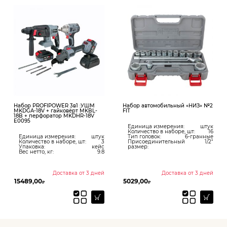
Набор PROFIPOWER 3в1 :УШМ
Набор автомобильный «НИЗ» №2
MKDGA-18V + гайковёрт MKBL-
FIT
18B + перфоратор MKDHR-18V
E0095
Единица измерения:
штук
Количество в наборе, шт:
16
Единица измерения:
штук
Тип головок:
6-гранные
Количество в наборе, шт:
3
Присоединительный
1/2"
Упаковка:
кейс
размер:
Вес нетто, кг:
9.8
Доставка от 3 дней
Доставка от 3 дней
15489,00
5029,00
₽
₽