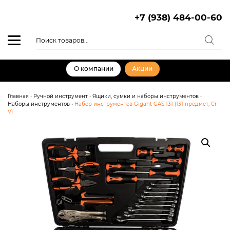
Skip
to
+7 (938) 484-00-60
content
Поиск
товаров
О компании
Акции
Главная
•
Ручной инструмент
•
Ящики, сумки и наборы инструментов
•
Наборы инструментов
•
Набор инструментов Gigant GAS 131 (131 предмет, Cr-
V)