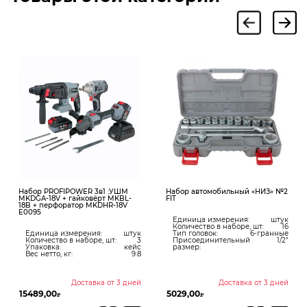
Набор PROFIPOWER 3в1 :УШМ
Набор автомобильный «НИЗ» №2
MKDGA-18V + гайковёрт MKBL-
FIT
18B + перфоратор MKDHR-18V
E0095
Единица измерения:
штук
Количество в наборе, шт:
16
Единица измерения:
штук
Тип головок:
6-гранные
Количество в наборе, шт:
3
Присоединительный
1/2"
Упаковка:
кейс
размер:
Вес нетто, кг:
9.8
Доставка от 3 дней
Доставка от 3 дней
15489,00
5029,00
₽
₽