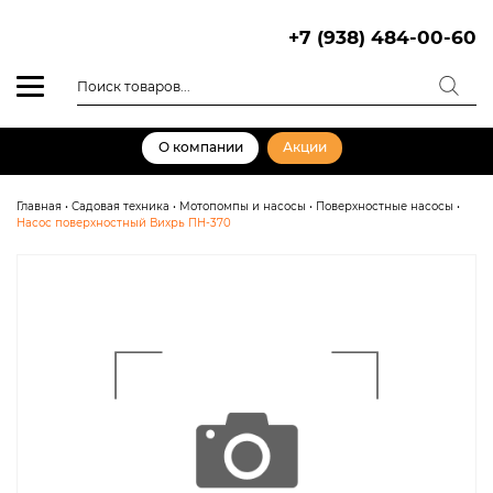
Skip
to
+7 (938) 484-00-60
content
Поиск
товаров
О компании
Акции
Главная
•
Садовая техника
•
Мотопомпы и насосы
•
Поверхностные насосы
•
Насос поверхностный Вихрь ПН-370