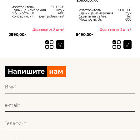
(E0803.007.00)
Изготовитель:
ELITECH
Единица измерения:
штук
Изготовитель:
ELITECH
Мощность, Вт:
400
Единица измерения:
штук
Конструкция:
центробежный
Скрыть на сайте:
Нет
Мощность, Вт:
600
Доставка от 3 дней
Доставка от 3 дней
2990,00
5490,00
₽
₽
Напишите
нам