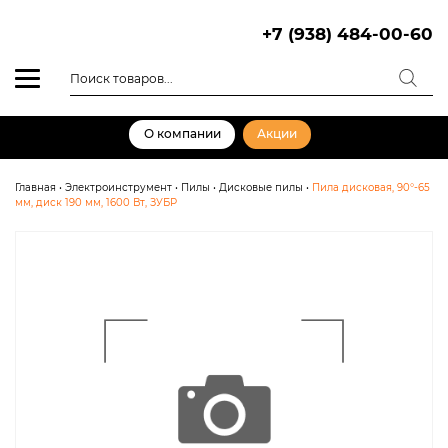
Skip
to
+7 (938) 484-00-60
content
Поиск
товаров
О компании
Акции
Главная
•
Электроинструмент
•
Пилы
•
Дисковые пилы
•
Пила дисковая, 90°-65
мм, диск 190 мм, 1600 Вт, ЗУБР