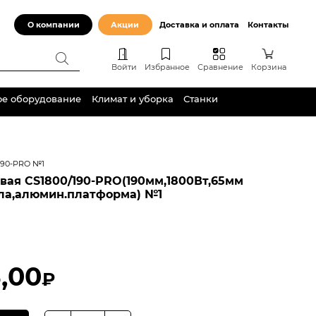
О компании
Акции
Доставка и оплата
Контакты
Войти
Избранное
Сравнение
Корзина
ое оборудование
Климат и уборка
Станки
190-PRO №1
вая CS1800/190-PRO(190мм,1800Вт,65мм
ла,алюмин.платформа) №1
,00
₽