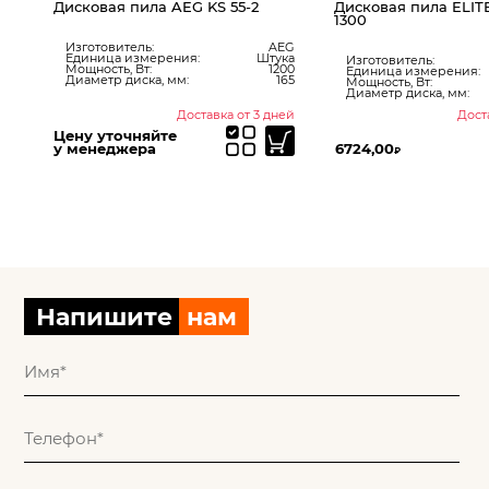
Дисковая пила AEG KS 55-2
Дисковая пила ELI
1300
Изготовитель:
AEG
Единица измерения:
Штука
ita
Изготовитель:
Мощность, Вт:
1200
ук
Единица измерения:
Диаметр диска, мм:
165
800
Мощность, Вт:
185
Диаметр диска, мм:
ней
Доставка от 3 дней
Дост
Цену уточняйте
у менеджера
6724,00
₽
Напишите
нам