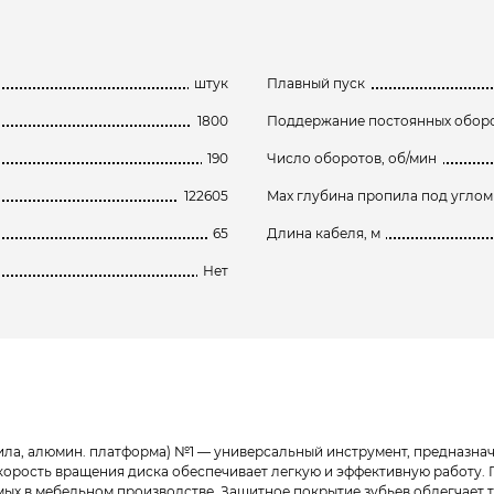
штук
Плавный пуск
1800
Поддержание постоянных оборо
190
Число оборотов, об/мин
122605
Max глубина пропила под углом 
65
Длина кабеля, м
Нет
ропила, алюмин. платформа) №1 — универсальный инструмент, предназ
скорость вращения диска обеспечивает легкую и эффективную работу.
ых в мебельном производстве. Защитное покрытие зубьев облегчает 