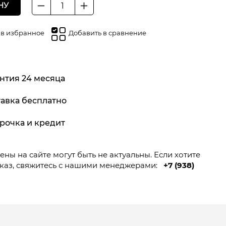
НУ
Количество
товара
Пила
 в избранное
Добавить в сравнение
дисковая
CS1800/190-
PRO(190мм,1800Вт,65мм
глуб.пропила,алюмин.платформа)
нтия 24 месяца
№1
авка бесплатно
рочка и кредит
ны на сайте могут быть не актуальны. Если хотите
каз, свяжитесь с нашими менеджерами:
+7 (938)