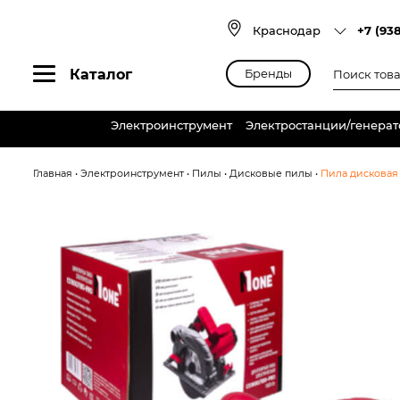
Skip
to
Краснодар
+7 (93
content
Поиск
Каталог
Бренды
товаров
Электроинструмент
Электростанции/генера
Главная
•
Электроинструмент
•
Пилы
•
Дисковые пилы
•
Пила дисковая