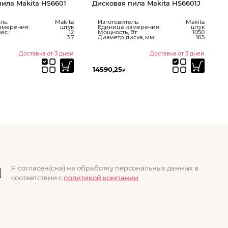
пила Makita HS6601
Дисковая пила Makita HS6601J
ль:
Makita
Изготовитель:
Makita
змерения:
штук
Единица измерения:
штук
ес.:
12
Мощность, Вт:
1050
3.7
Диаметр диска, мм:
165
Доставка от 3 дней
Доставка от 3 дней
14590,25
2
₽
Я согласен(сна) на обработку персональных данных в
соответствии с
политикой компании
.