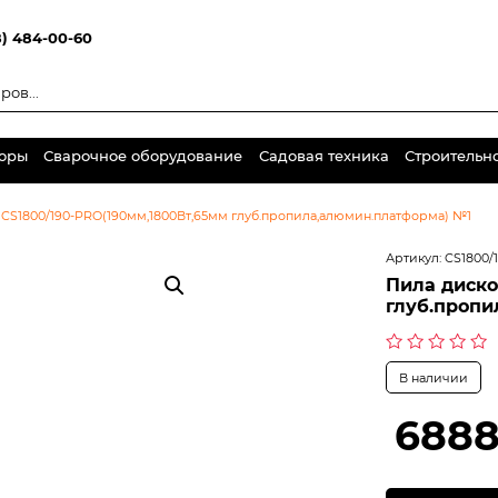
8) 484-00-60
торы
Сварочное оборудование
Садовая техника
Строительн
 CS1800/190-PRO(190мм,1800Вт,65мм глуб.пропила,алюмин.платформа) №1
Артикул:
CS1800/
Пила диско
глуб.пропи
Оценка
В наличии
0
из
5
6888