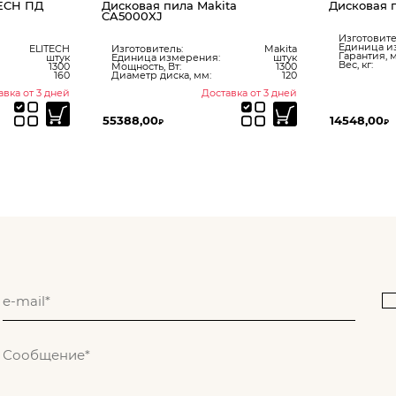
TECH ПД
Дисковая пила Makita
Дисковая 
CA5000XJ
Изготовите
Единица и
ELITECH
Изготовитель:
Makita
Гарантия, м
штук
Единица измерения:
штук
Вес, кг:
1300
Мощность, Вт:
1300
160
Диаметр диска, мм:
120
авка от 3 дней
Доставка от 3 дней
55388,00
14548,00
₽
₽