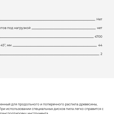
Нет
тов под нагрузкой
нет
4700
45°, мм
44
2
наченный для продольного и поперечного распила древесины,
 При использовании специальных дисков пила легко справится с
транспортировку инструмента.