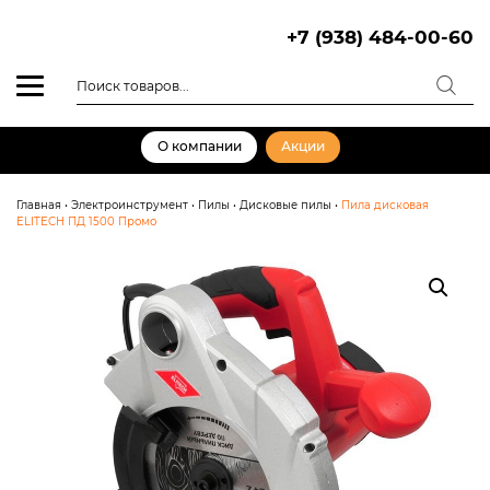
Skip
to
+7 (938) 484-00-60
content
Поиск
товаров
О компании
Акции
Главная
•
Электроинструмент
•
Пилы
•
Дисковые пилы
•
Пила дисковая
ELITECH ПД 1500 Промо