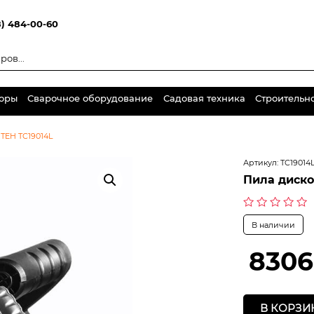
8) 484-00-60
торы
Сварочное оборудование
Садовая техника
Строительн
TEH TC19014L
Артикул:
TC19014
Пила диско
Оценка
В наличии
0
из
5
8306
В КОРЗИ