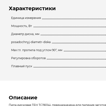
Характеристики
Единица измерения
Мощность, Вт
Диаметр диска, мм
posadochnyj-diametr-diska
Max гл. пропила под углом 90°, мм
Регулировка оборотов
Плавный пуск
Описание
Пила дисковая TEH TC19014L предназначена для пиления загото