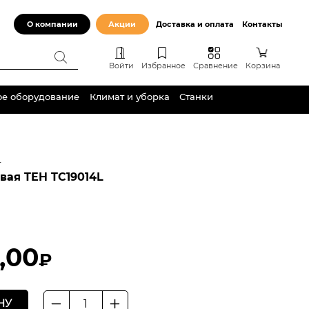
О компании
Акции
Доставка и оплата
Контакты
Войти
Избранное
Сравнение
Корзина
ое оборудование
Климат и уборка
Станки
L
вая TEH TC19014L
,00
₽
НУ