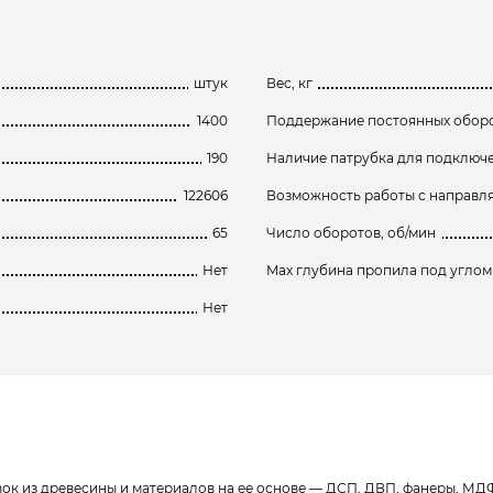
штук
Вес, кг
1400
Поддержание постоянных оборо
190
Наличие патрубка для подключ
122606
Возможность работы с направ
65
Число оборотов, об/мин
Нет
Max глубина пропила под углом 
Нет
вок из древесины и материалов на ее основе — ДСП, ДВП, фанеры, М