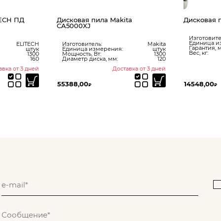
TECH ПД
Дисковая пила Makita
Дисковая 
CA5000XJ
Изготовите
Единица и
ELITECH
Изготовитель:
Makita
Гарантия, м
штук
Единица измерения:
штук
Вес, кг:
1300
Мощность, Вт:
1300
160
Диаметр диска, мм:
120
авка от 3 дней
Доставка от 3 дней
55388,00
14548,00
₽
₽