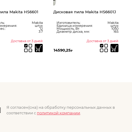
пила Makita HS6601
Дисковая пила Makita HS6601J
ль:
Makita
Изготовитель:
Makita
змерения:
штук
Единица измерения:
штук
ес.:
12
Мощность, Вт:
1050
3.7
Диаметр диска, мм:
165
Доставка от 3 дней
Доставка от 3 дней
14590,25
2
₽
Я согласен(сна) на обработку персональных данных в
соответствии с
политикой компании
.