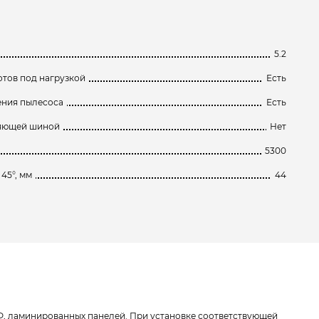
5.2
тов под нагрузкой
Есть
ения пылесоса
Есть
ляющей шиной
Нет
5300
45°, мм
44
ДФ, ламинированных панелей. При установке соответствующей