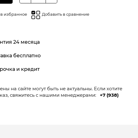
Количество
товара
Пила
 в избранное
Добавить в сравнение
дисковая
TEH
TC19014L
нтия 24 месяца
авка бесплатно
рочка и кредит
ны на сайте могут быть не актуальны. Если хотите
каз, свяжитесь с нашими менеджерами:
+7 (938)