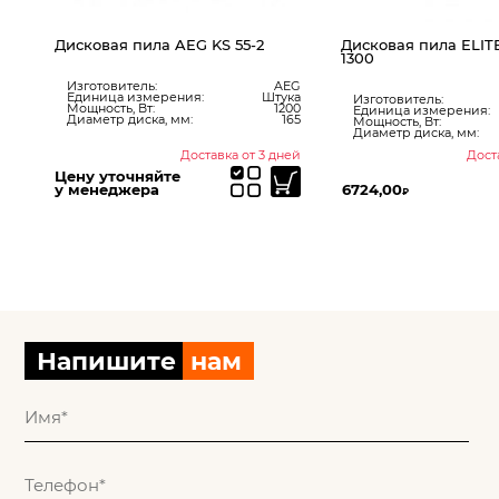
Дисковая пила AEG KS 55-2
Дисковая пила ELI
1300
Изготовитель:
AEG
Единица измерения:
Штука
ita
Изготовитель:
Мощность, Вт:
1200
ук
Единица измерения:
Диаметр диска, мм:
165
605
Мощность, Вт:
800
Диаметр диска, мм:
ней
Доставка от 3 дней
Дост
Цену уточняйте
у менеджера
6724,00
₽
Напишите
нам