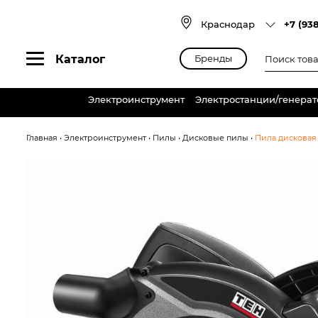
Skip
to
Краснодар
+7 (93
content
Поиск
Каталог
Бренды
товаров
Электроинструмент
Электростанции/генера
Главная
•
Электроинструмент
•
Пилы
•
Дисковые пилы
•
Пила дисковая 