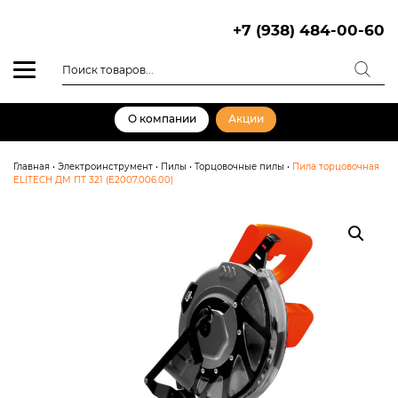
Skip
to
+7 (938) 484-00-60
content
Поиск
товаров
О компании
Акции
Главная
•
Электроинструмент
•
Пилы
•
Торцовочные пилы
•
Пила торцовочная
ELITECH ДМ ПТ 321 (E2007.006.00)