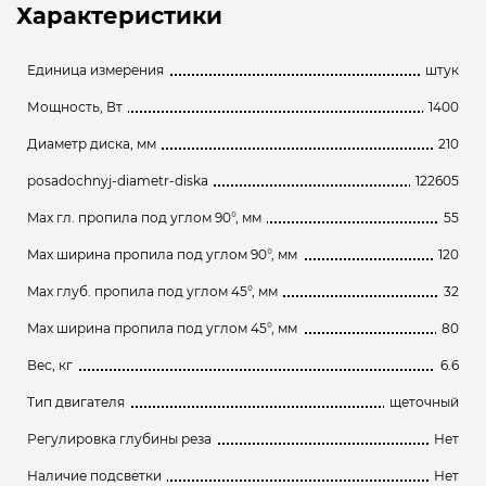
Характеристики
Единица измерения
штук
Мощность, Вт
1400
Диаметр диска, мм
210
posadochnyj-diametr-diska
122605
Max гл. пропила под углом 90°, мм
55
Max ширина пропила под углом 90°, мм
120
Max глуб. пропила под углом 45°, мм
32
Max ширина пропила под углом 45°, мм
80
Вес, кг
6.6
Тип двигателя
щеточный
Регулировка глубины реза
Нет
Наличие подсветки
Нет