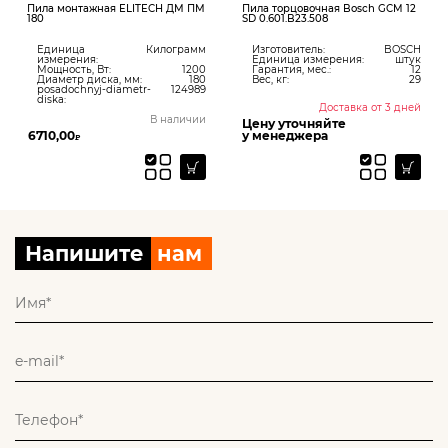
Пила монтажная ELITECH ДМ ПМ
Пила торцовочная Bosch GCM 12
180
SD 0.601.B23.508
Единица
Килограмм
Изготовитель:
BOSCH
измерения:
Единица измерения:
штук
Мощность, Вт:
1200
Гарантия, мес.:
12
Диаметр диска, мм:
180
Вес, кг:
29
posadochnyj-diametr-
124989
diska:
Доставка от 3 дней
В наличии
Цену уточняйте
6710,00
у менеджера
₽
Напишите
нам