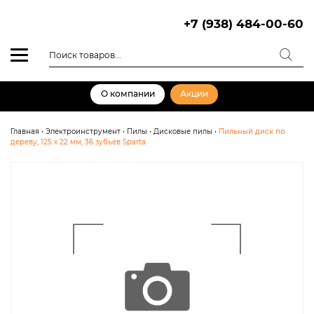
Skip
to
+7 (938) 484-00-60
content
Поиск
товаров
О компании
Акции
Главная
•
Электроинструмент
•
Пилы
•
Дисковые пилы
•
Пильный диск по
дереву, 125 х 22 мм, 36 зубьев Sparta