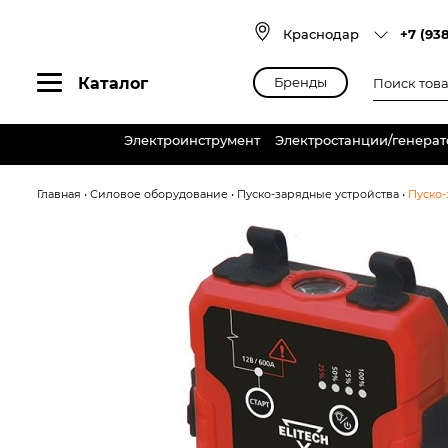
Skip
to
Краснодар
+7 (93
content
Поиск
Каталог
Бренды
товаров
Электроинструмент
Электростанции/генера
Главная
•
Силовое оборудование
•
Пуско-зарядные устройства
•
Пуско-