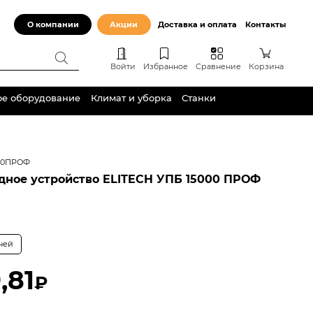
О компании
Акции
Доставка и оплата
Контакты
Войти
Избранное
Сравнение
Корзина
ое оборудование
Климат и уборка
Станки
00ПРОФ
дное устройство ELITECH УПБ 15000 ПРОФ
дней
,81
₽