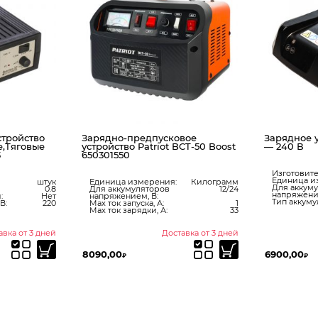
тройство
Зарядно-предпусковое
Зарядное у
,Тяговые
устройство Patriot BCT-50 Boost
— 240 В
3
650301550
Изготовите
Единица и
штук
Единица измерения:
Килограмм
Для аккум
0.8
Для аккумуляторов
12/24
напряжение
:
Нет
напряжением, В:
Тип аккуму
В:
220
Max ток запуска, А:
1
Max ток зарядки, А:
33
авка от 3 дней
Доставка от 3 дней
8090,00
6900,00
₽
₽