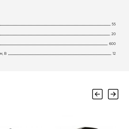
55
20
600
м, В
12