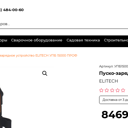
8) 484-00-60
торы
Сварочное оборудование
Садовая техника
Строительн
зарядное устройство ELITECH УПБ 15000 ПРОФ
Артикул:
УПБ150
Пуско-заря
ELITECH
Оценка
Доставка от 3 
0
из
5
8469