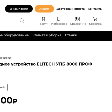
О компании
Акции
Доставка и оплата
Контакты
Войти
Избранное
Сравнение
Корзина
ое оборудование
Климат и уборка
Станки
00ПРОФ
дное устройство ELITECH УПБ 8000 ПРОФ
дней
,00
₽