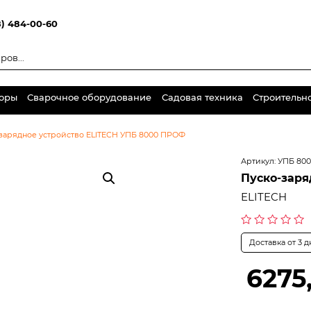
8) 484-00-60
торы
Сварочное оборудование
Садовая техника
Строительн
зарядное устройство ELITECH УПБ 8000 ПРОФ
Артикул:
УПБ 80
Пуско-заря
ELITECH
Оценка
Доставка от 3 
0
из
5
6275