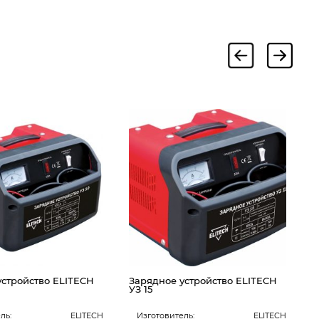
З
У
устройство ELITECH
Зарядное устройство ELITECH
УЗ 15
ль:
ELITECH
Изготовитель:
ELITECH