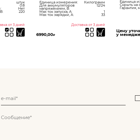
Единица и
штук
Единица измерения:
Килограмм
Скрыть на 
0.8
Для аккумуляторов
12/24
Гарантия, м
:
Нет
напряжением, В:
В:
220
Max ток запуска, А:
1
Max ток зарядки, А:
33
авка от 3 дней
Доставка от 3 дней
Цену уточ
6990,00
у менедж
₽