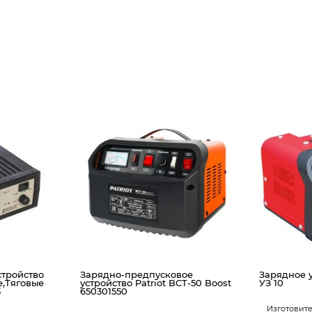
тройство
Зарядно-предпусковое
Зарядное 
,Тяговые
устройство Patriot BCT-50 Boost
УЗ 10
3
650301550
Изготовите