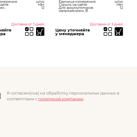
змерения:
штук
Единица измерения:
штук
сайте:
Нет
Скрыть на сайте:
Нет
ес.:
12
Для аккумуляторов
12
напряжением, В:
Доставка от 3 дней
Доставка от 3 дней
няйте
Цену уточняйте
Ц
ера
у менеджера
у
Я согласен(сна) на обработку персональных данных в
соответствии с
политикой компании
.