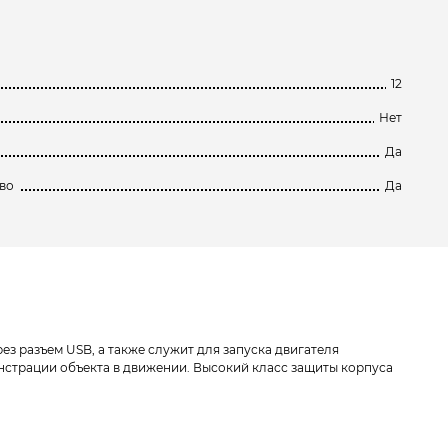
12
Нет
Да
во
Да
з разъем USB, а также служит для запуска двигателя
нстрации объекта в движении. Высокий класс защиты корпуса