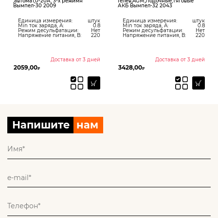
,автомат,0-20А, 3-х режимн
Гелев,AGM,Лодочные,Тяговые
Вымпел-30 2009
АКБ Вымпел-32 2043
Единица измерения:
штук
Единица измерения:
штук
Min ток заряда, А:
0.8
Min ток заряда, А:
0.8
Режим десульфатации:
Нет
Режим десульфатации:
Нет
Напряжение питания, В:
220
Напряжение питания, В:
220
Доставка от 3 дней
Доставка от 3 дней
2059,00
3428,00
₽
₽
Напишите
нам