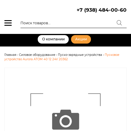
Skip
to
+7 (938) 484-00-60
content
Поиск
товаров
О компании
Акции
Главная
•
Силовое оборудование
•
Пуско-зарядные устройства
•
Пусковое
устройство Aurora ATOM 40 12 24V 20362