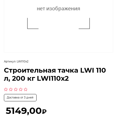
Артикул:
LWI110х2
Строительная тачка LWI 110
л, 200 кг LWI110х2
Оценка
Доставка от 3 дней
0
из
5
5149,00
₽