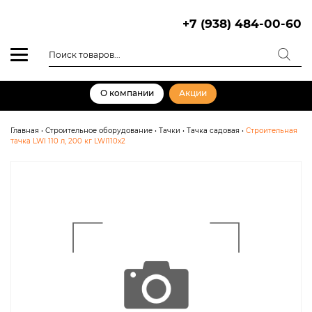
Skip
to
+7 (938) 484-00-60
content
Поиск
товаров
О компании
Акции
Главная
•
Строительное оборудование
•
Тачки
•
Тачка садовая
•
Строительная
тачка LWI 110 л, 200 кг LWI110х2