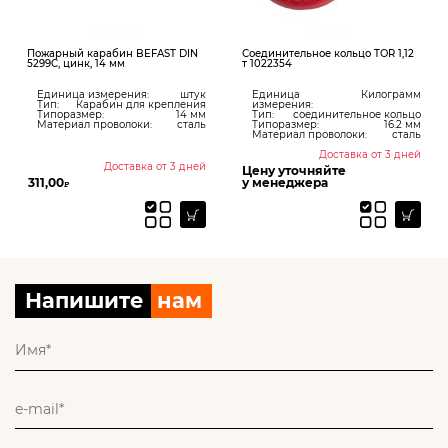
Пожарный карабин BEFAST DIN
Соединительное кольцо TOR 1,12
5299C, цинк, 14 мм
т 1022354
Единица измерения:
штук
Единица
Килограмм
Тип:
Карабин для крепления
измерения:
Типоразмер:
14 мм
Тип:
соединительное кольцо
Материал проволоки:
сталь
Типоразмер:
16.2 мм
Материал проволоки:
сталь
Доставка от 3 дней
Доставка от 3 дней
Цену уточняйте
311,00
у менеджера
₽
Напишите
нам