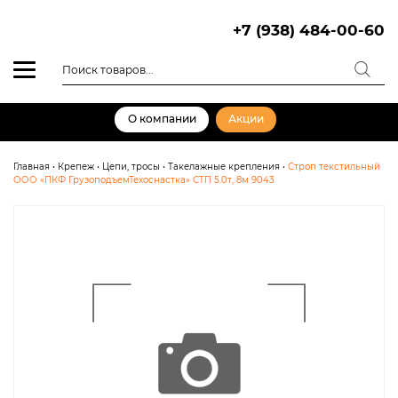
Skip
to
+7 (938) 484-00-60
content
Поиск
товаров
О компании
Акции
Главная
•
Крепеж
•
Цепи, тросы
•
Такелажные крепления
•
Строп текстильный
ООО «ПКФ ГрузоподъемТехоснастка» СТП 5.0т, 8м 9043