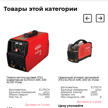
Товары этой категории
Сварка аргоно-дуговая (TIG)
Сварочный аппарат аргоновый
инверторная ELITECH АИС 200
(TIG) ELITECH АИС 200 DC Pulse
AC/DC Pulse
Изготовитель:
ELITECH
Изготовитель:
ELITECH
Единица измерения:
штук
Единица измерения:
штук
Диаметр электр/
1.600-
Режим сварки:
TIG/MMA
провол, мм:
5.000
Max ток, А:
200
Max мощность, кВт:
6
Доставка от 3 дней
Доставка от 3 дней
Цену уточняйте