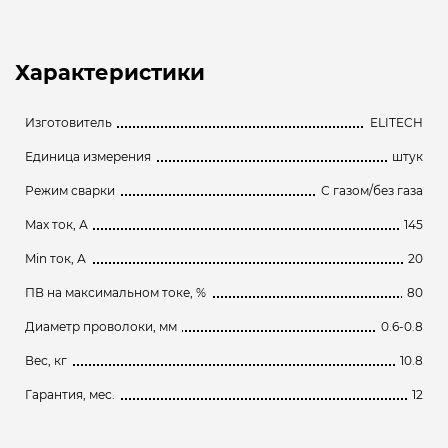
Характеристики
Изготовитель
ELITECH
Единица измерения
штук
Режим сварки
С газом/без газа
Max ток, А
145
Min ток, А
20
ПВ на максимальном токе, %
80
Диаметр проволоки, мм
0.6-0.8
Вес, кг
10.8
Гарантия, мес.
12