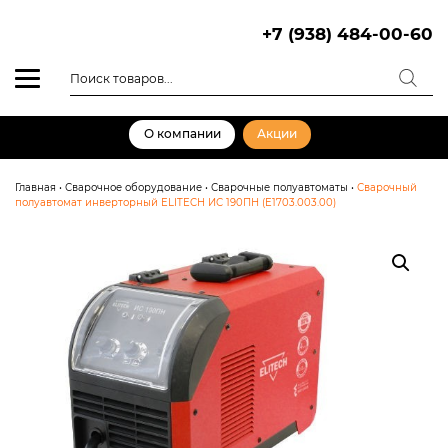
Skip
to
+7 (938) 484-00-60
content
Поиск
товаров
О компании
Акции
Главная
•
Сварочное оборудование
•
Сварочные полуавтоматы
•
Сварочный
полуавтомат инверторный ELITECH ИС 190ПН (E1703.003.00)