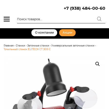
Skip
to
+7 (938) 484-00-60
content
Поиск
товаров
О компании
Акции
Главная
•
Станки
•
Заточные станки
•
Универсальные заточные станки
•
Точильный станок ELITECH СТ 300 С