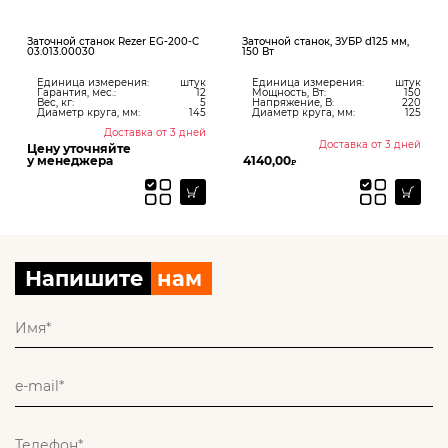
Заточной станок Rezer EG-200-C
Заточной станок, ЗУБР d125 мм,
03.013.00030
150 Вт
Единица измерения:
штук
Единица измерения:
штук
Гарантия, мес.:
12
Мощность, Вт:
150
Вес, кг:
5
Напряжение, В:
220
Диаметр круга, мм:
145
Диаметр круга, мм:
125
Доставка от 3 дней
Доставка от 3 дней
Цену уточняйте
у менеджера
4140,00
₽
Напишите
нам