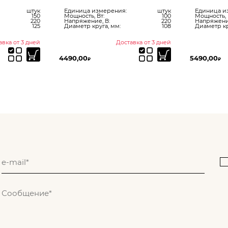
штук
Единица измерения:
штук
Единица и
150
Мощность, Вт:
100
Мощность, 
220
Напряжение, В:
220
Напряжение
125
Диаметр круга, мм:
108
Диаметр кр
авка от 3 дней
Доставка от 3 дней
4490,00
5490,00
₽
₽