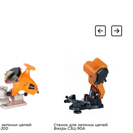
С
Р
 заточки цепей
Станок для заточки цепей
-200
Вихрь СЗЦ-90A