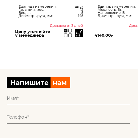
IHL
Единица измерения:
штук
Единица измерения:
ук
Гарантия, мес.:
12
Мощность, Вт:
230
Вес, кг:
5
Напряжение, В:
140
Диаметр круга, мм:
145
Диаметр круга, мм:
ней
Доставка от 3 дней
Дост
Цену уточняйте
у менеджера
4140,00
₽
Напишите
нам