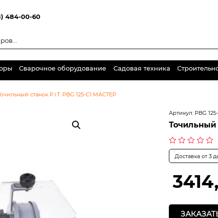
8) 484-00-60
торы
Сварочное оборудование
Садовая техника
Строительн
Точильный станок P.I.T. PBG 125-C1 МАСТЕР
Артикул:
PBG 125
Точильный 
Оценка
Доставка от 3 
0
из
5
3414
ЗАКАЗАТ