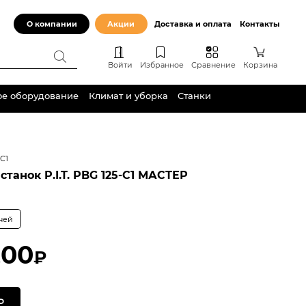
О компании
Акции
Доставка и оплата
Контакты
Войти
Избранное
Сравнение
Корзина
ое оборудование
Климат и уборка
Станки
-C1
станок P.I.T. PBG 125-C1 МАСТЕР
дней
,00
₽
Ь