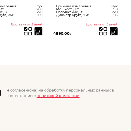
змерения:
штук
Единица измерения:
штук
Вт:
200
Мощность, Вт:
90
, В:
220
Напряжение, В:
220
уга, мм:
100
Диаметр круга, мм:
108
Доставка от 3 дней
Доставка от 3 дней
4890,00
6
₽
Я согласен(сна) на обработку персональных данных в
соответствии с
политикой компании
.