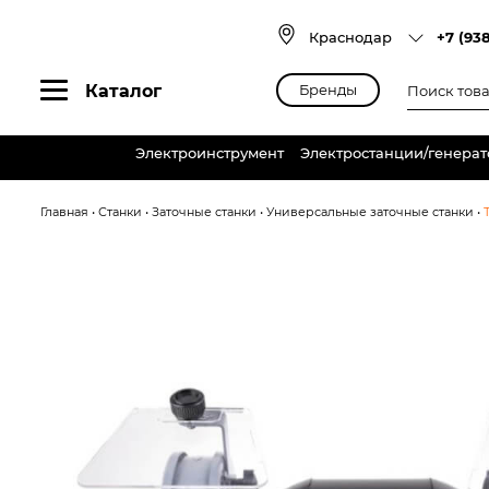
Skip
to
Краснодар
+7 (93
content
Поиск
Каталог
Бренды
товаров
Электроинструмент
Электростанции/генера
Главная
•
Станки
•
Заточные станки
•
Универсальные заточные станки
•